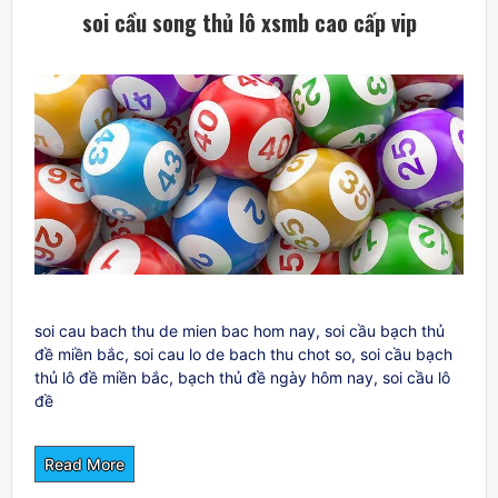
soi cầu song thủ lô xsmb cao cấp vip
soi cau bach thu de mien bac hom nay, soi cầu bạch thủ
đề miền bắc, soi cau lo de bach thu chot so, soi cầu bạch
thủ lô đề miền bắc, bạch thủ đề ngày hôm nay, soi cầu lô
đề
Read More