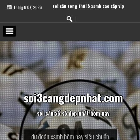
soi cầu lô xiên 4 xsmb cao cấp vip
Skip
to
Tháng 8 07, 2026
soi cầu song thủ lô xsmb cao cấp vip
content
soi cầu bạch thủ đề xsmb cao cấp vip
soi cầu lô xiên 2 xsmb cao cấp vip
soi cầu dàn đề 10 con xsmb cao cấp vip
s
o
i
3
c
a
n
g
d
e
p
n
h
a
t
.
c
o
m
s
o
i
c
ầ
u
x
ổ
s
ố
đ
ẹ
p
n
h
ấ
t
h
ô
m
n
a
y
dự đoán xsmb hôm nay siêu chuẩn