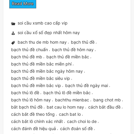
Read More
soi cầu xsmb cao cấp vip
soi cầu xổ số đẹp nhất hôm nay
bach thu de mb hom nay
bạch thủ đề
,
,
bạch thủ đề chuẩn
bạch thủ đề hôm nay
,
,
bạch thủ đề mb
bạch thủ đề miền bắc
,
,
bạch thủ đề miền bắc miễn phí
,
bạch thủ đề miền bắc ngày hôm nay
,
bạch thủ đề miền bắc siêu vip
,
bạch thủ đề miền bắc vip
bạch thủ đề ngày mai
,
,
bạch thủ lô đề
bạch thủ lô đề miền bắc
,
,
bạch thủ lô hôm nay
bachthu mienbac
bang chot mb
,
,
,
bắt bạch thủ đề
bat cau lo hom nay
cách bắt đầu đề
,
,
,
cách bắt đề theo tổng
cach bat lo
,
,
cách bắt lô chính xác nhất
cach choi lo de
,
,
cách đánh đề hiệu quả
cách đoán số đề
,
,