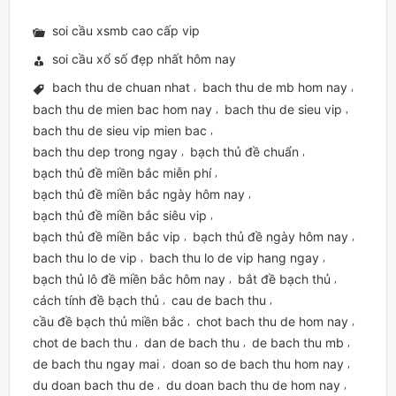
soi cầu xsmb cao cấp vip
soi cầu xổ số đẹp nhất hôm nay
bach thu de chuan nhat
bach thu de mb hom nay
,
,
bach thu de mien bac hom nay
bach thu de sieu vip
,
,
bach thu de sieu vip mien bac
,
bach thu dep trong ngay
bạch thủ đề chuẩn
,
,
bạch thủ đề miền bắc miễn phí
,
bạch thủ đề miền bắc ngày hôm nay
,
bạch thủ đề miền bắc siêu vip
,
bạch thủ đề miền bắc vip
bạch thủ đề ngày hôm nay
,
,
bach thu lo de vip
bach thu lo de vip hang ngay
,
,
bạch thủ lô đề miền bắc hôm nay
bắt đề bạch thủ
,
,
cách tính đề bạch thủ
cau de bach thu
,
,
cầu đề bạch thủ miền bắc
chot bach thu de hom nay
,
,
chot de bach thu
dan de bach thu
de bach thu mb
,
,
,
de bach thu ngay mai
doan so de bach thu hom nay
,
,
du doan bach thu de
du doan bach thu de hom nay
,
,