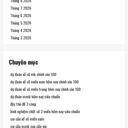
Tháng 8 2026
Tháng 7 2026
Tháng 6 2026
Tháng 5 2026
Tháng 4 2026
Tháng 3 2026
Chuyên mục
dự đoán xổ số mb chính xác 100
dự đoán xổ số miền nam hôm nay chính xác 100
dự đoán xổ số miền trung hôm nay chính xác 100
dự đoán xsmb hôm nay siêu chuẩn
độc thủ đề 3 càng
kinh nghiệm chốt số 3 miền hôm nay siêu chuẩn
soi cầu xổ số miền nam
soi cầu xsmb cao cấp vip