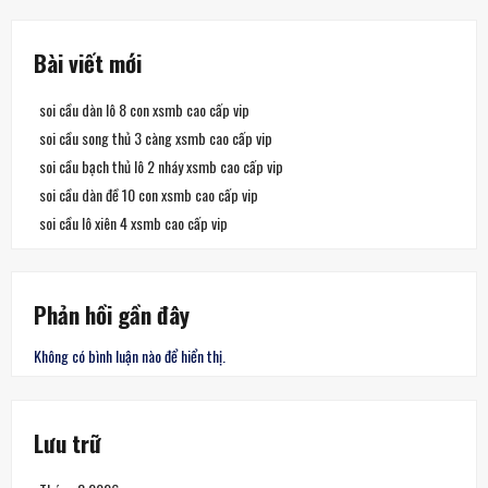
Bài viết mới
soi cầu dàn lô 8 con xsmb cao cấp vip
soi cầu song thủ 3 càng xsmb cao cấp vip
soi cầu bạch thủ lô 2 nháy xsmb cao cấp vip
soi cầu dàn đề 10 con xsmb cao cấp vip
soi cầu lô xiên 4 xsmb cao cấp vip
Phản hồi gần đây
Không có bình luận nào để hiển thị.
Lưu trữ