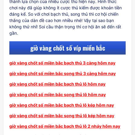
thành lựa chọn của nhiều cược thủ hiện nay. Hình thức
chơi này đã giúp không ít cược thủ kiếm được khoản tiền
đáng kể. So với chơi bạch thủ, song thủ thì cơ hội chiến
thắng của dàn đề cao hơn nhiều nhé! Vậy tại sao bạn
không thử nhỉ! Soi cầu thận trọng thì cơ hội ăn sẽ đến rất
gần.
giờ vàng chốt số víp miền bắc
giờ vàng chốt số miền bắc bạch thủ 3 càng hôm nay
giờ vàng chốt số miền bắc song thủ 3 càng hôm nay
giờ vàng chốt số miền bắc bạch thủ lô hôm nay
giờ vàng chốt số miền bắc song thủ lô hôm nay
giờ vàng chốt số miền bắc bạch thủ lô kép hôm nay
giờ vàng chốt số miền bắc song thủ lô kép hôm nay
giờ vàng chốt số miền bắc bạch thủ lô 2 nháy hôm nay