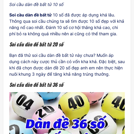
Soi cầu dàn đề bất tử 10 số
Soi cầu dàn đề bất tử
10 số đã được áp dụng khá lâu.
Thông qua soi cầu chúng ta sẽ tìm được 10 số đẹp với khả
năng nổ cao nhất. Đánh 10 số cơ hội thắng khá cao, chi
phí bỏ ra không quá nhiều nên ai cũng có thể tham gia.
Soi cầu dàn đề bất tử 20 số
Bạn đã thử soi cầu dàn đề bất tử này chưa? Muốn áp
dụng cách này cược thủ cần có vốn kha khá. Đặc biệt, sau
khi đã chọn được dàn đề 20 số đẹp anh em nên thực hiện
nuôi khung 3 ngày để tăng khả năng trúng thưởng.
Soi cầu dàn đề bất tử 36 số