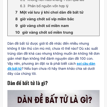
Phân bổ nguồn vốn hợp lý
Một vài lưu ý khi chơi dàn đề bất tử
giờ vàng chốt số víp miền bắc
giờ vàng chốt số miền nam
giờ vàng chốt số miền trung
Dàn đề bất tử được giới lô đề nhắc đến nhiều nhưng
không ít tân thủ còn mù mờ, chưa rõ thế nào? Dù xác suất
trúng dàn đề khá cao nhưng không muốn ăn không hề đơn
giản nhé! Bạn không thể đánh nguyên dàn đề 100 con.
Vậy nên, phương án đặt ra là phải biết cách
soi cầu dàn
đề bất tử
? Nếu bạn chưa rõ hãy tham khảo chia sẻ dưới
đây của chúng tôi.
Dàn đề bất tử là gì?