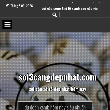
soi cầu dàn đề 8 con xsmb cao cấp vip
Skip
to
Tháng 8 09, 2026
soi cầu bạch thủ lô kép xsmb cao cấp vip
content
soi cầu song thủ lô xsmb cao cấp vip
soi cầu dàn đề 10 con xsmb cao cấp vip
soi cầu lô xiên 3 xsmb cao cấp vip
soi cầu dàn lô 8 con xsmb cao cấp vip
soi cầu dàn lô 6 con xsmb cao cấp vip
s
o
i
3
c
a
n
g
d
e
p
n
h
a
t
.
c
o
m
s
o
i
c
ầ
u
x
ổ
s
ố
đ
ẹ
p
n
h
ấ
t
h
ô
m
n
a
y
dự đoán xsmb hôm nay siêu chuẩn