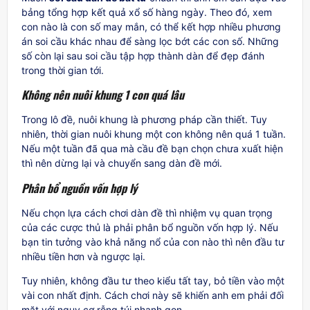
bảng tổng hợp kết quả xổ số hàng ngày. Theo đó, xem
con nào là con số may mắn, có thể kết hợp nhiều phương
án soi cầu khác nhau để sàng lọc bớt các con số. Những
số còn lại sau soi cầu tập hợp thành dàn để đẹp đánh
trong thời gian tới.
Không nên nuôi khung 1 con quá lâu
Trong lô đề, nuôi khung là phương pháp cần thiết. Tuy
nhiên, thời gian nuôi khung một con không nên quá 1 tuần.
Nếu một tuần đã qua mà cầu đề bạn chọn chưa xuất hiện
thì nên dừng lại và chuyển sang dàn đề mới.
Phân bổ nguồn vốn hợp lý
Nếu chọn lựa cách chơi dàn đề thì nhiệm vụ quan trọng
của các cược thủ là phải phân bổ nguồn vốn hợp lý. Nếu
bạn tin tưởng vào khả năng nổ của con nào thì nên đầu tư
nhiều tiền hơn và ngược lại.
Tuy nhiên, không đầu tư theo kiểu tất tay, bỏ tiền vào một
vài con nhất định. Cách chơi này sẽ khiến anh em phải đối
mặt với nguy cơ rỗng túi nhanh gọn.