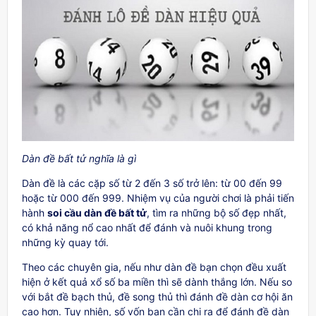
Dàn đề bất tử nghĩa là gì
Dàn đề là các cặp số từ 2 đến 3 số trở lên: từ 00 đến 99
hoặc từ 000 đến 999. Nhiệm vụ của người chơi là phải tiến
hành
soi cầu dàn đề bất tử
, tìm ra những bộ số đẹp nhất,
có khả năng nổ cao nhất để đánh và nuôi khung trong
những kỳ quay tới.
Theo các chuyên gia, nếu như dàn đề bạn chọn đều xuất
hiện ở kết quả xổ số ba miền thì sẽ dành thắng lớn. Nếu so
với bắt đề bạch thủ, đề song thủ thì đánh đề dàn cơ hội ăn
cao hơn. Tuy nhiên, số vốn bạn cần chi ra để đánh đề dàn