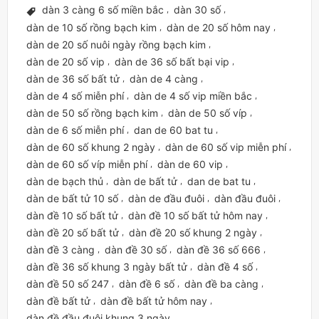
dàn 3 càng 6 số miền bắc
dàn 30 số
,
,
dàn de 10 số rồng bạch kim
dàn de 20 số hôm nay
,
,
dàn de 20 số nuôi ngày rồng bạch kim
,
dàn de 20 số vip
dàn de 36 số bất bại vip
,
,
dàn de 36 số bất tử
dàn de 4 càng
,
,
dàn de 4 số miễn phí
dàn de 4 số vip miền bắc
,
,
dàn de 50 số rồng bạch kim
dàn de 50 số víp
,
,
dàn de 6 số miễn phí
dan de 60 bat tu
,
,
dàn de 60 số khung 2 ngày
dàn de 60 số vip miễn phí
,
,
dàn de 60 số víp miễn phí
dàn de 60 vip
,
,
dàn de bạch thủ
dàn de bất tử
dan de bat tu
,
,
,
dàn de bất tử 10 số
dàn de đầu đuôi
dàn đầu đuôi
,
,
,
dàn đề 10 số bất tử
dàn đề 10 số bất tử hôm nay
,
,
dàn đề 20 số bất tử
dàn đề 20 số khung 2 ngày
,
,
dàn đề 3 càng
dàn đề 30 số
dàn đề 36 số 666
,
,
,
dàn đề 36 số khung 3 ngày bất tử
dàn đề 4 số
,
,
dàn đề 50 số 247
dàn đề 6 số
dàn đề ba càng
,
,
,
dàn đề bất tử
dàn đề bất tử hôm nay
,
,
dàn đề đầu đuôi khung 3 ngày
,