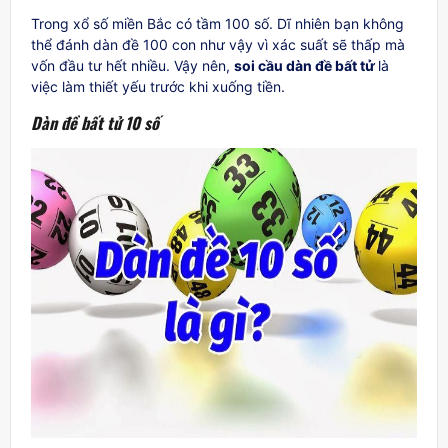
Trong xổ số miền Bắc có tầm 100 số. Dĩ nhiên bạn không
thể đánh dàn đề 100 con như vậy vì xác suất sẽ thấp mà
vốn đầu tư hết nhiều. Vậy nên,
soi cầu dàn đề bất tử
là
việc làm thiết yếu trước khi xuống tiền.
Dàn đề bất tử 10 số