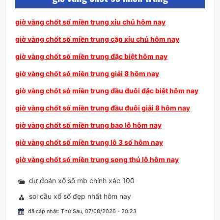
giờ vàng chốt số miền trung xỉu chủ hôm nay
giờ vàng chốt số miền trung cặp xỉu chủ hôm nay
giờ vàng chốt số miền trung đặc biệt hôm nay
giờ vàng chốt số miền trung giải 8 hôm nay
giờ vàng chốt số miền trung đầu đuôi đặc biệt hôm nay
giờ vàng chốt số miền trung đầu đuôi giải 8 hôm nay
giờ vàng chốt số miền trung bao lô hôm nay
giờ vàng chốt số miền trung lô 3 số hôm nay
giờ vàng chốt số miền trung song thủ lô hôm nay
dự đoán xổ số mb chính xác 100
soi cầu xổ số đẹp nhất hôm nay
đã câp nhật:
Thứ Sáu, 07/08/2026 - 20:23