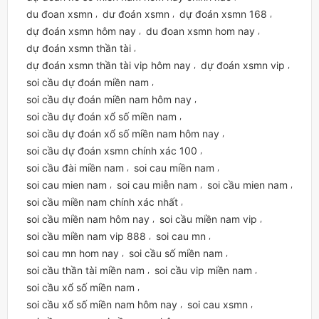
du đoan xsmn
dư đoán xsmn
dự đoán xsmn 168
,
,
,
dự đoán xsmn hôm nay
du đoan xsmn hom nay
,
,
dự đoán xsmn thần tài
,
dự đoán xsmn thần tài vip hôm nay
dự đoán xsmn vip
,
,
soi cầu dự đoán miền nam
,
soi cầu dự đoán miền nam hôm nay
,
soi cầu dự đoán xổ số miền nam
,
soi cầu dự đoán xổ số miền nam hôm nay
,
soi cầu dự đoán xsmn chính xác 100
,
soi cầu đài miền nam
soi cau miền nam
,
,
soi cau mien nam
soi cau miễn nam
soi cầu mien nam
,
,
,
soi cầu miền nam chính xác nhất
,
soi cầu miền nam hôm nay
soi cầu miền nam vip
,
,
soi cầu miền nam vip 888
soi cau mn
,
,
soi cau mn hom nay
soi cầu số miền nam
,
,
soi cầu thần tài miền nam
soi cầu vip miền nam
,
,
soi cầu xổ số miền nam
,
soi cầu xổ số miền nam hôm nay
soi cau xsmn
,
,