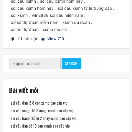
soi cầu xsmn
soi cầu xsmn hôm nay
,
,
soi cau xsmn hom nay
soi cầu xsmn tỷ lệ trúng cao
,
,
soi xsmn
win2888 soi cầu miền nam
,
,
xổ số dự đoán miền nam
xsmn du doan
,
,
xsmn dự đoán
xsmn me soi
,
2 bình luận
View 710
ở
soi
cầu
xsmn
tỷ
lệ
trúng
SEARCH
cao
cầu
đẹp
theo
là
ăn
Bài viết mới
soi cầu dàn lô 8 con xsmb cao cấp vip
soi cầu song thủ 3 càng xsmb cao cấp vip
soi cầu bạch thủ lô 2 nháy xsmb cao cấp vip
soi cầu dàn đề 10 con xsmb cao cấp vip