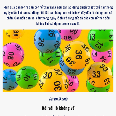
Nhìn qua dàn lô thì bạn có thể thấy rằng nếu bạn áp dụng chiến thuật thứ hai trong
ngày chẵn thì bạn sẽ dùng hết tất cả những con số trên vì đây đều là những con số
chẵn. Còn nếu bạn soi cầu trong ngày lẻ thì rõ ràng tất cả các con số trên đều
không thể sử dụng trong ngày lẻ.
Đối với lô nháy
Đối với lô không về