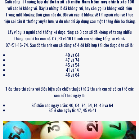
Cuối cùng là trường hợp
dự đoán xổ số miền Nam hôm nay chính xác 100
với các lô không về. Đây là những lô đã không rơi, hay còn gọi là không xuất hiện
trong một khoảng thời gian nào đó. Đối với các lô không về thì người chơi sẽ thực
hiện soi cầu ít thường xuyên hơn, ví dụ như chỉ áp dụng sau một tháng đến ba tháng.
Lấy ví dụ là người chơi thống kê được rằng có 3 con số đã không về trong nhiều
tháng qua là ba con số: 07, 51 và 16 thì anh em sẽ cộng tổng lại và có:
07+51+16=74. Sau đó thì anh em sẽ dùng số 4 để kết hợp thì cho được dàn số là:
40 và 04
47 và 74
45 và 54
41 và 14
46 và 64
Tiếp theo thì cũng với điều kiện của chiến thuật thứ 2 thì anh em sẽ có cụ thể các
con số theo ngày là:
Số chẵn cho ngày chẵn: 40, 04, 74, 54, 14, 46 và 64
Số lẻ cho ngày lẻ: 47, 45 và 41