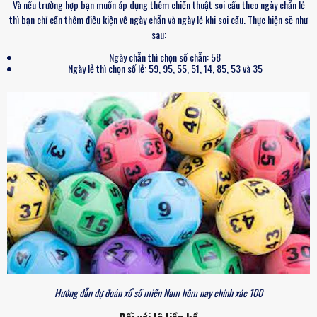
Và nếu trường hợp bạn muốn áp dụng thêm chiến thuật soi cầu theo ngày chẵn lẻ
thì bạn chỉ cần thêm điều kiện về ngày chẵn và ngày lẻ khi soi cầu. Thực hiện sẽ như
sau:
Ngày chẵn thì chọn số chẵn: 58
Ngày lẻ thì chọn số lẻ: 59, 95, 55, 51, 14, 85, 53 và 35
Hướng dẫn dự đoán xổ số miền Nam hôm nay chính xác 100