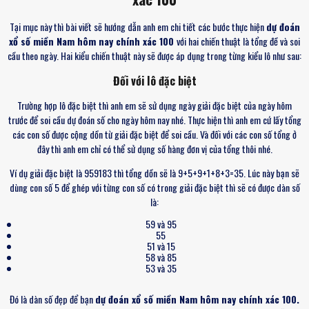
Tại mục này thì bài viết sẽ hướng dẫn anh em chi tiết các bước thực hiện
dự đoán
xổ số miền Nam hôm nay chính xác 100
với hai chiến thuật là tổng đề và soi
cầu theo ngày. Hai kiểu chiến thuật này sẽ được áp dụng trong từng kiểu lô như sau:
Đối với lô đặc biệt
Trường hợp lô đặc biệt thì anh em sẽ sử dụng ngày giải đặc biệt của ngày hôm
trước để soi cầu dự đoán số cho ngày hôm nay nhé. Thực hiện thì anh em cứ lấy tổng
các con số được cộng dồn từ giải đặc biệt để soi cầu. Và đối với các con số tổng ở
đây thì anh em chỉ có thể sử dụng số hàng đơn vị của tổng thôi nhé.
Ví dụ giải đặc biệt là 959183 thì tổng dồn sẽ là 9+5+9+1+8+3=35. Lúc này bạn sẽ
dùng con số 5 để ghép với từng con số có trong giải đặc biệt thì sẽ có được dàn số
là:
59 và 95
55
51 và 15
58 và 85
53 và 35
Đó là dàn số đẹp để bạn
dự đoán xổ số miền Nam hôm nay chính xác 100.