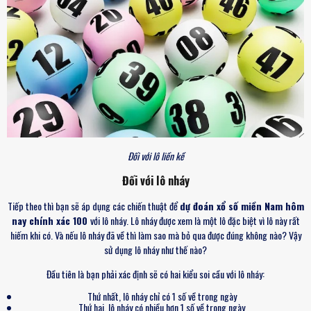
Đối với lô liền kề
Đối với lô nháy
Tiếp theo thì bạn sẽ áp dụng các chiến thuật để
dự đoán xổ số miền Nam hôm
nay chính xác 100
với lô nháy. Lô nháy được xem là một lô đặc biệt vì lô này rất
hiếm khi có. Và nếu lô nháy đã về thì làm sao mà bỏ qua được đúng không nào? Vậy
sử dụng lô nháy như thế nào?
Đầu tiên là bạn phải xác định sẽ có hai kiểu soi cầu với lô nháy:
Thứ nhất, lô nháy chỉ có 1 số về trong ngày
Thứ hai, lô nháy có nhiều hơn 1 số về trong ngày