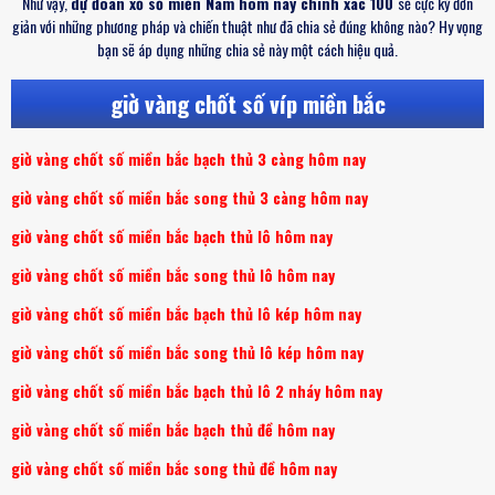
Như vậy,
dự đoán xổ số miền Nam hôm nay chính xác 100
sẽ cực kỳ đơn
giản với những phương pháp và chiến thuật như đã chia sẻ đúng không nào? Hy vọng
bạn sẽ áp dụng những chia sẻ này một cách hiệu quả.
giờ vàng chốt số víp miền bắc
giờ vàng chốt số miền bắc bạch thủ 3 càng hôm nay
giờ vàng chốt số miền bắc song thủ 3 càng hôm nay
giờ vàng chốt số miền bắc bạch thủ lô hôm nay
giờ vàng chốt số miền bắc song thủ lô hôm nay
giờ vàng chốt số miền bắc bạch thủ lô kép hôm nay
giờ vàng chốt số miền bắc song thủ lô kép hôm nay
giờ vàng chốt số miền bắc bạch thủ lô 2 nháy hôm nay
giờ vàng chốt số miền bắc bạch thủ đề hôm nay
giờ vàng chốt số miền bắc song thủ đề hôm nay