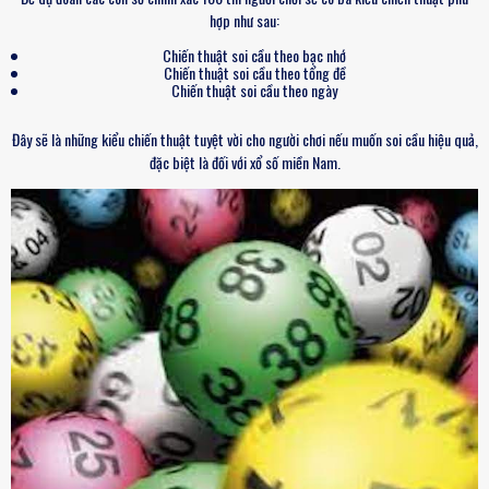
hợp như sau:
Chiến thuật soi cầu theo bạc nhớ
Chiến thuật soi cầu theo tổng đề
Chiến thuật soi cầu theo ngày
Đây sẽ là những kiểu chiến thuật tuyệt vời cho người chơi nếu muốn soi cầu hiệu quả,
đặc biệt là đối với xổ số miền Nam.