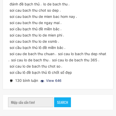
đánh đề bạch thủ
lo de bach thu
,
,
soi cau bach thu chot so dep
,
soi cau bach thu de mien bac hom nay
,
soi cau bach thu de ngay mai
,
soi cầu bạch thủ đề miền bắc
,
soi cau bach thu lo de mien phi
,
soi cau bach thu lo de xsmb
,
soi cầu bạch thủ lô đề miền bắc
,
soi cau de bach thu chuan
soi cau lo bach thu dep nhat
,
soi cau lo de bach thu
soi cau lo de bach thu 365
,
,
,
soi cau lo de bach thu chot so
,
soi cầu lô đề bạch thủ lô chốt số đẹp
130 bình luận
View 646
ở
soi
cầu
song
thủ
lô
xsmb
SEARCH
cao
cấp
vip