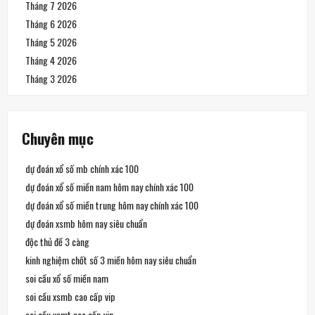
Tháng 7 2026
Tháng 6 2026
Tháng 5 2026
Tháng 4 2026
Tháng 3 2026
Chuyên mục
dự đoán xổ số mb chính xác 100
dự đoán xổ số miền nam hôm nay chính xác 100
dự đoán xổ số miền trung hôm nay chính xác 100
dự đoán xsmb hôm nay siêu chuẩn
độc thủ đề 3 càng
kinh nghiệm chốt số 3 miền hôm nay siêu chuẩn
soi cầu xổ số miền nam
soi cầu xsmb cao cấp vip
soi cầu xsmt cao cấp vip