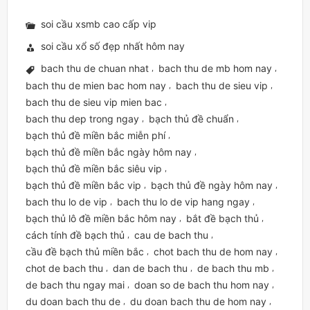
soi cầu xsmb cao cấp vip
soi cầu xổ số đẹp nhất hôm nay
bach thu de chuan nhat
bach thu de mb hom nay
,
,
bach thu de mien bac hom nay
bach thu de sieu vip
,
,
bach thu de sieu vip mien bac
,
bach thu dep trong ngay
bạch thủ đề chuẩn
,
,
bạch thủ đề miền bắc miễn phí
,
bạch thủ đề miền bắc ngày hôm nay
,
bạch thủ đề miền bắc siêu vip
,
bạch thủ đề miền bắc vip
bạch thủ đề ngày hôm nay
,
,
bach thu lo de vip
bach thu lo de vip hang ngay
,
,
bạch thủ lô đề miền bắc hôm nay
bắt đề bạch thủ
,
,
cách tính đề bạch thủ
cau de bach thu
,
,
cầu đề bạch thủ miền bắc
chot bach thu de hom nay
,
,
chot de bach thu
dan de bach thu
de bach thu mb
,
,
,
de bach thu ngay mai
doan so de bach thu hom nay
,
,
du doan bach thu de
du doan bach thu de hom nay
,
,