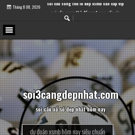
Skip
soi cầu song thủ lô kép xsmb cao cấp vip
to
Tháng 8 08, 2026
content
soi cầu song thủ đề xsmb cao cấp vip
soi cầu dàn lô 6 con xsmb cao cấp vip
soi cầu bạch thủ lô xsmb cao cấp vip
s
o
i
3
c
a
n
g
d
e
p
n
h
a
t
.
c
o
m
s
o
i
c
ầ
u
x
ổ
s
ố
đ
ẹ
p
n
h
ấ
t
h
ô
m
n
a
y
dự đoán xsmb hôm nay siêu chuẩn