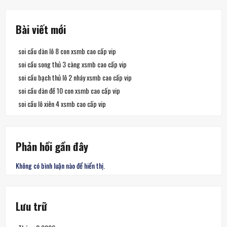
Bài viết mới
soi cầu dàn lô 8 con xsmb cao cấp vip
soi cầu song thủ 3 càng xsmb cao cấp vip
soi cầu bạch thủ lô 2 nháy xsmb cao cấp vip
soi cầu dàn đề 10 con xsmb cao cấp vip
soi cầu lô xiên 4 xsmb cao cấp vip
Phản hồi gần đây
Không có bình luận nào để hiển thị.
Lưu trữ