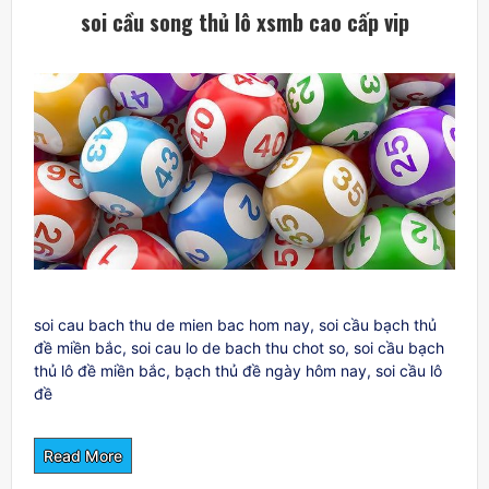
soi cầu song thủ lô xsmb cao cấp vip
soi cau bach thu de mien bac hom nay, soi cầu bạch thủ
đề miền bắc, soi cau lo de bach thu chot so, soi cầu bạch
thủ lô đề miền bắc, bạch thủ đề ngày hôm nay, soi cầu lô
đề
Read More