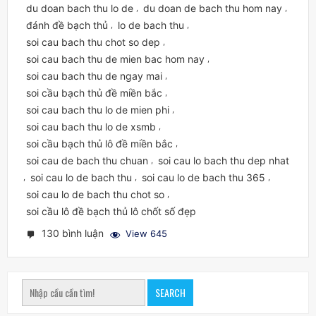
du doan bach thu lo de
du doan de bach thu hom nay
,
,
đánh đề bạch thủ
lo de bach thu
,
,
soi cau bach thu chot so dep
,
soi cau bach thu de mien bac hom nay
,
soi cau bach thu de ngay mai
,
soi cầu bạch thủ đề miền bắc
,
soi cau bach thu lo de mien phi
,
soi cau bach thu lo de xsmb
,
soi cầu bạch thủ lô đề miền bắc
,
soi cau de bach thu chuan
soi cau lo bach thu dep nhat
,
soi cau lo de bach thu
soi cau lo de bach thu 365
,
,
,
soi cau lo de bach thu chot so
,
soi cầu lô đề bạch thủ lô chốt số đẹp
130 bình luận
View 645
ở
soi
cầu
song
thủ
lô
xsmb
SEARCH
cao
cấp
vip