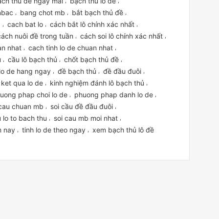
ạch thủ đề ngày mai
bạch thủ lô đề
,
,
nbac
bang chot mb
bắt bạch thủ đề
,
,
,
g
cach bat lo
cách bắt lô chính xác nhất
,
,
,
cách nuôi đề trong tuần
cách soi lô chính xác nhất
,
,
an nhat
cach tinh lo de chuan nhat
,
,
u
cầu lô bạch thủ
chốt bạch thủ đề
,
,
,
lo de hang ngay
đề bạch thủ
đề đầu đuôi
,
,
,
ket qua lo de
kinh nghiệm đánh lô bạch thủ
,
,
uong phap choi lo de
phuong phap danh lo de
,
,
 cau chuan mb
soi cầu đề đầu đuôi
,
,
u lo to bach thu
soi cau mb moi nhat
,
,
m nay
tinh lo de theo ngay
xem bạch thủ lô đề
,
,