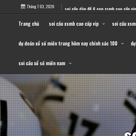
Skip
soi cầu đề đầu đuôi xsmb cao cấp vip
Tháng 7 03, 2026
to
content
soi cầu dàn đề 6 con xsmb cao cấp vi
soi cầu lô xiên 2 xsmb cao cấp vip
Trang chủ
soi cầu xsmb cao cấp vip
soi cầu xsm
dự đoán xổ số miền trung hôm nay chính xác 100
dự
soi cầu xổ số miền nam
s