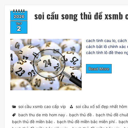
soi cầu song thủ đề xsmb 
2026
Th7
2
cach tinh cau lo, cách
cách bắt lô chính xác 
cách tính lô đề theo 
Read More
soi cầu xsmb cao cấp vip
soi cầu xổ số đẹp nhất hôm
bach thu de mb hom nay
bạch thủ đề
bạch thủ đề chu
,
,
bạch thủ đề miền bắc
bạch thủ đề miền bắc miễn phí
bạch
,
,