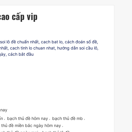
cao cấp vip
 soi lô đề chuẩn nhất, cach bat lo, cách đoán số đề,
nhất, cach tinh lo chuan nhat, hướng dẫn soi cầu lô,
ngày, cách bắt đầu
 nay
ẩn
bạch thủ đề hôm nay
bạch thủ đề mb
,
,
,
 thủ đề miền bắc ngày hôm nay
,