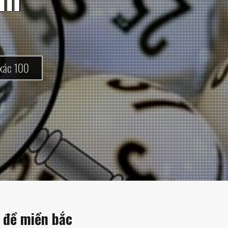
 xác 100
 đề miền bắc