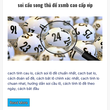
soi cầu song thủ đề xsmb cao cấp vip
cach tinh cau lo, cách soi lô đề chuẩn nhất, cach bat lo,
cách đoán số đề, cách bắt lô chính xác nhất, cach tinh lo
chuan nhat, hướng dẫn soi cầu lô, cách tính lô đề theo
ngày, cách bắt đầu
Read More