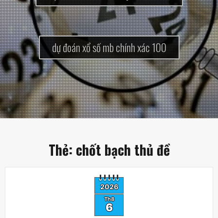
dự đoán xổ số mb chính xác 100
Thẻ:
chốt bạch thủ đề
2026
Th8
6