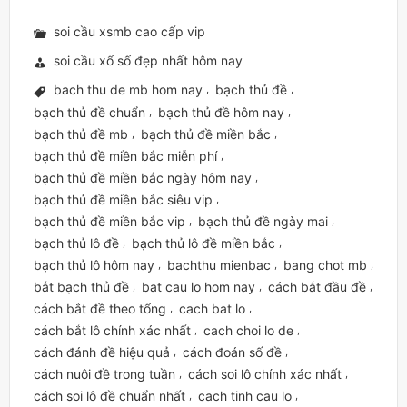
soi cầu xsmb cao cấp vip
soi cầu xổ số đẹp nhất hôm nay
bach thu de mb hom nay
bạch thủ đề
,
,
bạch thủ đề chuẩn
bạch thủ đề hôm nay
,
,
bạch thủ đề mb
bạch thủ đề miền bắc
,
,
bạch thủ đề miền bắc miễn phí
,
bạch thủ đề miền bắc ngày hôm nay
,
bạch thủ đề miền bắc siêu vip
,
bạch thủ đề miền bắc vip
bạch thủ đề ngày mai
,
,
bạch thủ lô đề
bạch thủ lô đề miền bắc
,
,
bạch thủ lô hôm nay
bachthu mienbac
bang chot mb
,
,
,
bắt bạch thủ đề
bat cau lo hom nay
cách bắt đầu đề
,
,
,
cách bắt đề theo tổng
cach bat lo
,
,
cách bắt lô chính xác nhất
cach choi lo de
,
,
cách đánh đề hiệu quả
cách đoán số đề
,
,
cách nuôi đề trong tuần
cách soi lô chính xác nhất
,
,
cách soi lô đề chuẩn nhất
cach tinh cau lo
,
,