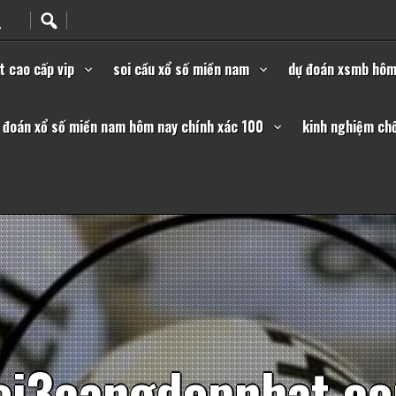
vip
p
t cao cấp vip
soi cầu xổ số miền nam
dự đoán xsmb hôm
 đoán xổ số miền nam hôm nay chính xác 100
kinh nghiệm ch
o
i
3
c
a
n
g
d
e
p
n
h
a
t
.
c
o