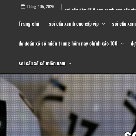
Skip
soi cầu bạch thủ lô kép xsmb cao cấp 
Tháng 7 05, 2026
to
content
soi cầu dàn đề 8 con xsmb cao cấp vi
Trang chủ
soi cầu xsmb cao cấp vip
soi cầu xsm
soi cầu bạch thủ lô xsmb cao cấp vip
dự đoán xổ số miền trung hôm nay chính xác 100
dự
soi cầu xổ số miền nam
s