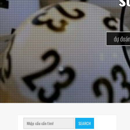
dự đoán
SEARCH