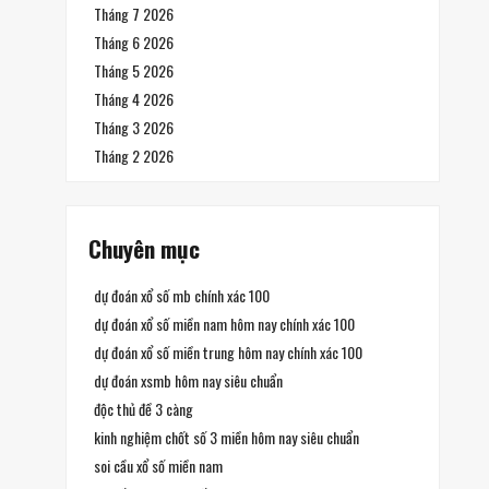
Tháng 7 2026
Tháng 6 2026
Tháng 5 2026
Tháng 4 2026
Tháng 3 2026
Tháng 2 2026
Chuyên mục
dự đoán xổ số mb chính xác 100
dự đoán xổ số miền nam hôm nay chính xác 100
dự đoán xổ số miền trung hôm nay chính xác 100
dự đoán xsmb hôm nay siêu chuẩn
độc thủ đề 3 càng
kinh nghiệm chốt số 3 miền hôm nay siêu chuẩn
soi cầu xổ số miền nam