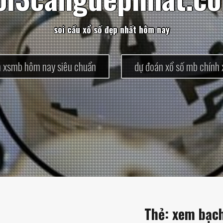
s
o
i
c
ầ
u
x
ổ
s
ố
đ
ẹ
p
n
h
ấ
t
h
ô
m
n
a
y
 xsmb hôm nay siêu chuẩn
dự đoán xổ số mb chính
Thẻ:
xem bạch