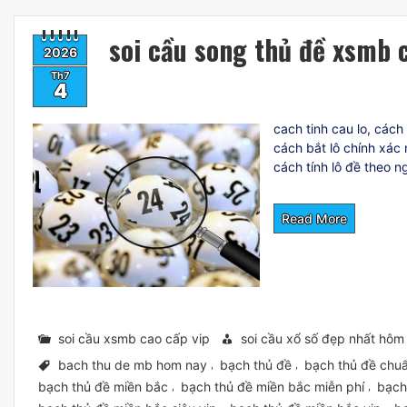
soi cầu song thủ đề xsmb 
2026
Th7
4
cach tinh cau lo, cách
cách bắt lô chính xác 
cách tính lô đề theo 
Read More
soi cầu xsmb cao cấp vip
soi cầu xổ số đẹp nhất hôm
bach thu de mb hom nay
bạch thủ đề
bạch thủ đề chu
,
,
bạch thủ đề miền bắc
bạch thủ đề miền bắc miễn phí
bạch
,
,