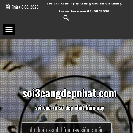
Skip
soi cầu xsmt tỷ lệ trúng cao chiến thắng
to
Tháng 8 08, 2026
content
trong tay ngày 09/08/2026
bắt lô bạch thủ chính xác nhất tin tuyệt mật
ngày 09/08/2026
s
o
i
3
c
a
n
g
d
e
p
n
h
a
t
.
c
o
m
s
o
i
c
ầ
u
x
ổ
s
ố
đ
ẹ
p
n
h
ấ
t
h
ô
m
n
a
y
dự đoán xsmb hôm nay siêu chuẩn