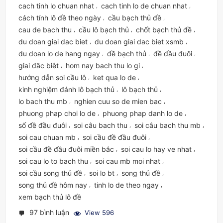
cach tinh lo chuan nhat
cach tinh lo de chuan nhat
,
,
cách tính lô đề theo ngày
cầu bạch thủ đề
,
,
cau de bach thu
cầu lô bạch thủ
chốt bạch thủ đề
,
,
,
du doan giai dac biet
du doan giai dac biet xsmb
,
,
du doan lo de hang ngay
đề bạch thủ
đề đầu đuôi
,
,
,
giai đăc biêt
hom nay bach thu lo gi
,
,
hướng dẫn soi cầu lô
ket qua lo de
,
,
kinh nghiệm đánh lô bạch thủ
lô bạch thủ
,
,
lo bach thu mb
nghien cuu so de mien bac
,
,
phuong phap choi lo de
phuong phap danh lo de
,
,
số đề đầu đuôi
soi câu bach thu
soi câu bach thu mb
,
,
,
soi cau chuan mb
soi cầu đề đầu đuôi
,
,
soi cầu đề đầu đuôi miền bắc
soi cau lo hay ve nhat
,
,
soi cau lo to bach thu
soi cau mb moi nhat
,
,
soi cầu song thủ đề
soi lo bt
song thủ đề
,
,
,
song thủ đề hôm nay
tinh lo de theo ngay
,
,
xem bạch thủ lô đề
97 bình luận
View 596
ở
soi