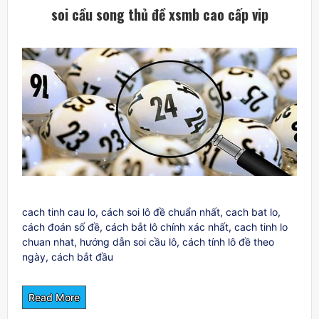
soi cầu song thủ đề xsmb cao cấp vip
cach tinh cau lo, cách soi lô đề chuẩn nhất, cach bat lo,
cách đoán số đề, cách bắt lô chính xác nhất, cach tinh lo
chuan nhat, hướng dẫn soi cầu lô, cách tính lô đề theo
ngày, cách bắt đầu
Read More