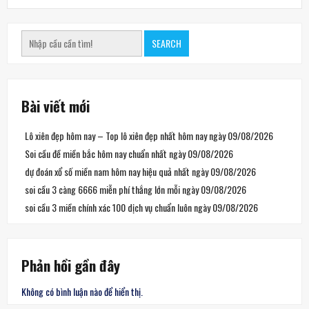
cầu
song
thủ
đề
xsmb
SEARCH
cao
cấp
vip
Bài viết mới
Lô xiên đẹp hôm nay – Top lô xiên đẹp nhất hôm nay ngày 09/08/2026
Soi cầu đề miền bắc hôm nay chuẩn nhất ngày 09/08/2026
dự đoán xổ số miền nam hôm nay hiệu quả nhất ngày 09/08/2026
soi cầu 3 càng 6666 miễn phí thắng lớn mỗi ngày 09/08/2026
soi cầu 3 miền chính xác 100 dịch vụ chuẩn luôn ngày 09/08/2026
Phản hồi gần đây
Không có bình luận nào để hiển thị.