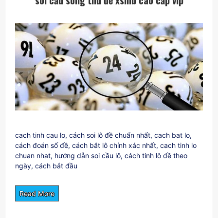
cach tinh cau lo, cách soi lô đề chuẩn nhất, cach bat lo,
cách đoán số đề, cách bắt lô chính xác nhất, cach tinh lo
chuan nhat, hướng dẫn soi cầu lô, cách tính lô đề theo
ngày, cách bắt đầu
Read More