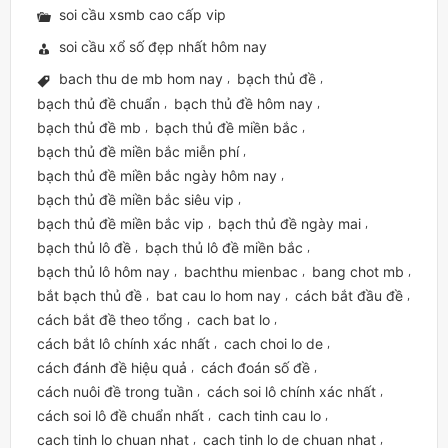
soi cầu xsmb cao cấp vip
soi cầu xổ số đẹp nhất hôm nay
bach thu de mb hom nay
bạch thủ đề
,
,
bạch thủ đề chuẩn
bạch thủ đề hôm nay
,
,
bạch thủ đề mb
bạch thủ đề miền bắc
,
,
bạch thủ đề miền bắc miễn phí
,
bạch thủ đề miền bắc ngày hôm nay
,
bạch thủ đề miền bắc siêu vip
,
bạch thủ đề miền bắc vip
bạch thủ đề ngày mai
,
,
bạch thủ lô đề
bạch thủ lô đề miền bắc
,
,
bạch thủ lô hôm nay
bachthu mienbac
bang chot mb
,
,
,
bắt bạch thủ đề
bat cau lo hom nay
cách bắt đầu đề
,
,
,
cách bắt đề theo tổng
cach bat lo
,
,
cách bắt lô chính xác nhất
cach choi lo de
,
,
cách đánh đề hiệu quả
cách đoán số đề
,
,
cách nuôi đề trong tuần
cách soi lô chính xác nhất
,
,
cách soi lô đề chuẩn nhất
cach tinh cau lo
,
,
cach tinh lo chuan nhat
cach tinh lo de chuan nhat
,
,