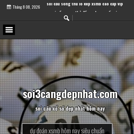
Skip
soi cầu song thủ lô kép xsmb cao cấp vip
to
Tháng 8 08, 2026
content
soi cầu song thủ đề xsmb cao cấp vip
soi cầu dàn lô 6 con xsmb cao cấp vip
soi cầu bạch thủ lô xsmb cao cấp vip
s
o
i
3
c
a
n
g
d
e
p
n
h
a
t
.
c
o
m
s
o
i
c
ầ
u
x
ổ
s
ố
đ
ẹ
p
n
h
ấ
t
h
ô
m
n
a
y
dự đoán xsmb hôm nay siêu chuẩn