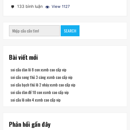
133 bình luận
View 1127
ở
soi
cầu
lô
xiên
4
xsmb
SEARCH
cao
cấp
vip
Bài viết mới
soi cầu dàn lô 8 con xsmb cao cấp vip
soi cầu song thủ 3 càng xsmb cao cấp vip
soi cầu bạch thủ lô 2 nháy xsmb cao cấp vip
soi cầu dàn đề 10 con xsmb cao cấp vip
soi cầu lô xiên 4 xsmb cao cấp vip
Phản hồi gần đây