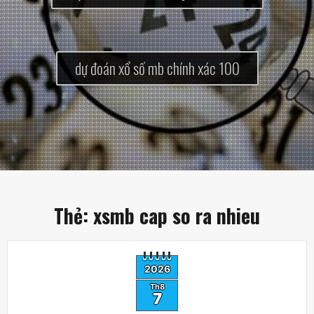
dự đoán xổ số mb chính xác 100
Thẻ:
xsmb cap so ra nhieu
2026
Th8
7