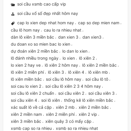
soi cầu xsmb cao cấp vip
soi cầu xổ số đẹp nhất hôm nay
cap lo xien dep nhat hom nay
cap so dep mien nam
,
,
cầu lô hom nay
cau lo ra nhieu nhat
,
,
dàn lô xiên 3 miền bắc
dan xien 3
dan xien3
,
,
,
du doan xo so mien bac lo xien
,
dự đoán xiên 2 miền bắc
lo dan lo xien
,
,
lô đánh nhiều trong ngày
lo xien
lô xiên 2
,
,
,
lo xien 2 hay ve
lô xiên 2 hôm nay
lô xiên 2 miền bắc
,
,
,
lô xiên 2 miễn phí
lô xiên 3
lô xiên 4
lô xiên mb
,
,
,
,
lô xiên miền bắc
soi cầu lô hôm nay
soi cầu lô tô
,
,
,
soi cau lo xien 2
soi cầu lô xiên 2 3 4 hôm nay
,
,
soi cầu lô xiên 2 chuẩn
soi cầu xiên 2
soi cầu xiên 3
,
,
,
soi cầu xiên 4
soi lô xiên
thống kê lô xiên miền bắc
,
,
,
xác suất lô về cả cặp
xiên 2 mb
xiên 2 miền bắc
,
,
,
xiên 2 miền nam
xiên 2 miễn phí
xiên 2 vip
,
,
,
xiên 3 miền bắc
xiên quây 3 có mấy cặp
,
,
xsmb cap so ra nhieu
xsmb so ra nhieu nhat
,