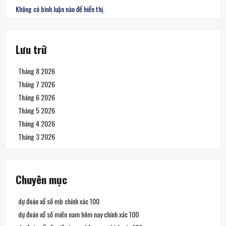
Không có bình luận nào để hiển thị.
Lưu trữ
Tháng 8 2026
Tháng 7 2026
Tháng 6 2026
Tháng 5 2026
Tháng 4 2026
Tháng 3 2026
Chuyên mục
dự đoán xổ số mb chính xác 100
dự đoán xổ số miền nam hôm nay chính xác 100