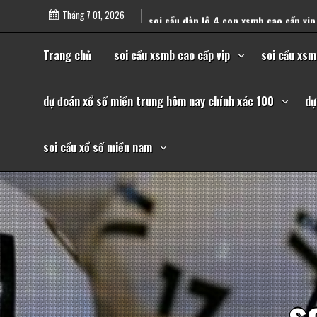
Skip
soi cầu dàn đề 10 con xsmb cao cấp vi
Tháng 7 01, 2026
to
content
soi cầu dàn lô 4 con xsmb cao cấp vip
soi cầu dàn lô 10 con xsmb cao cấp vi
Trang chủ
soi cầu xsmb cao cấp vip
soi cầu xsm
dự đoán xổ số miền trung hôm nay chính xác 100
dự
soi cầu xổ số miền nam
s