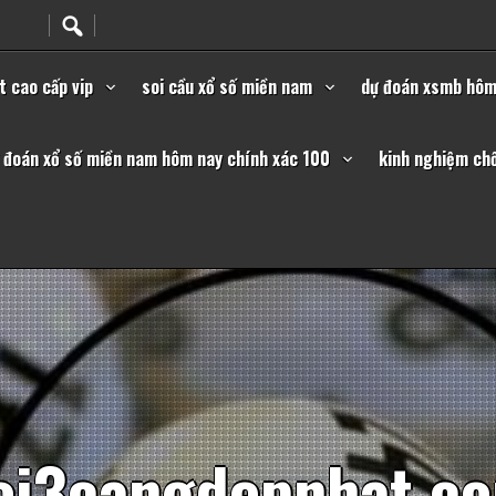
p
p
t cao cấp vip
soi cầu xổ số miền nam
dự đoán xsmb hôm
 đoán xổ số miền nam hôm nay chính xác 100
kinh nghiệm ch
o
i
3
c
a
n
g
d
e
p
n
h
a
t
.
c
o