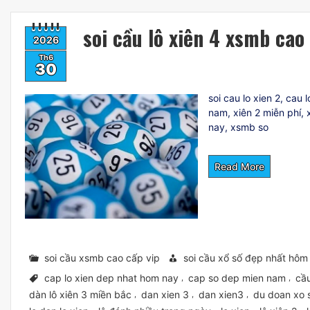
soi cầu lô xiên 4 xsmb cao
2026
Th6
30
soi cau lo xien 2, cau 
nam, xiên 2 miễn phí, 
nay, xsmb so
Read More
soi cầu xsmb cao cấp vip
soi cầu xổ số đẹp nhất hôm
cap lo xien dep nhat hom nay
cap so dep mien nam
cầ
,
,
dàn lô xiên 3 miền bắc
dan xien 3
dan xien3
du doan xo s
,
,
,