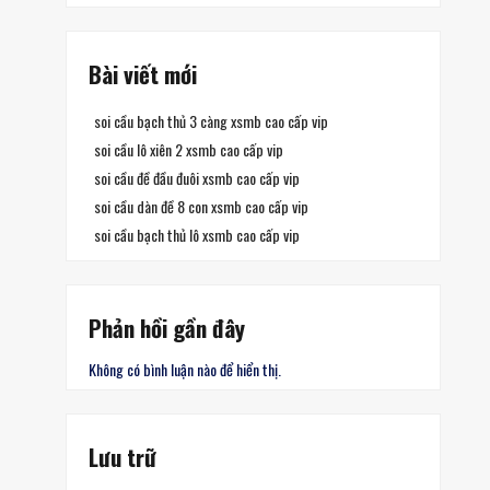
Bài viết mới
soi cầu bạch thủ 3 càng xsmb cao cấp vip
soi cầu lô xiên 2 xsmb cao cấp vip
soi cầu đề đầu đuôi xsmb cao cấp vip
soi cầu dàn đề 8 con xsmb cao cấp vip
soi cầu bạch thủ lô xsmb cao cấp vip
Phản hồi gần đây
Không có bình luận nào để hiển thị.
Lưu trữ