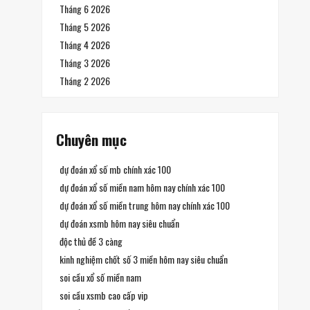
Tháng 6 2026
Tháng 5 2026
Tháng 4 2026
Tháng 3 2026
Tháng 2 2026
Chuyên mục
dự đoán xổ số mb chính xác 100
dự đoán xổ số miền nam hôm nay chính xác 100
dự đoán xổ số miền trung hôm nay chính xác 100
dự đoán xsmb hôm nay siêu chuẩn
độc thủ đề 3 càng
kinh nghiệm chốt số 3 miền hôm nay siêu chuẩn
soi cầu xổ số miền nam
soi cầu xsmb cao cấp vip