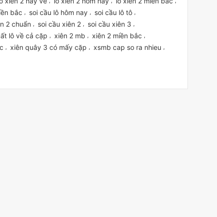
lo xien 2 hay ve
lô xiên 2 hôm nay
lô xiên 2 miền bắc
,
,
,
iền bắc
soi cầu lô hôm nay
soi cầu lô tô
,
,
,
ên 2 chuẩn
soi cầu xiên 2
soi cầu xiên 3
,
,
,
ất lô về cả cặp
xiên 2 mb
xiên 2 miền bắc
,
,
,
ắc
xiên quây 3 có mấy cặp
xsmb cap so ra nhieu
,
,
,