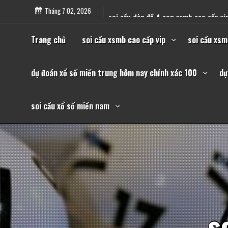
Skip
soi cầu lô xiên 4 xsmb cao cấp vip
Tháng 7 02, 2026
to
content
soi cầu dàn đề 4 con xsmb cao cấp vi
Trang chủ
soi cầu xsmb cao cấp vip
soi cầu xsm
soi cầu song thủ lô kép xsmb cao cấp
dự đoán xổ số miền trung hôm nay chính xác 100
dự
soi cầu xổ số miền nam
s