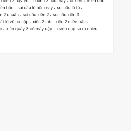
lo xien 2 hay ve
lô xiên 2 hôm nay
lô xiên 2 miền bắc
,
,
,
iền bắc
soi cầu lô hôm nay
soi cầu lô tô
,
,
,
ên 2 chuẩn
soi cầu xiên 2
soi cầu xiên 3
,
,
,
ất lô về cả cặp
xiên 2 mb
xiên 2 miền bắc
,
,
,
ắc
xiên quây 3 có mấy cặp
xsmb cap so ra nhieu
,
,
,