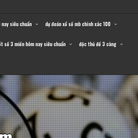
 nay siêu chuẩn
dự đoán xổ số mb chính xác 100
ốt số 3 miền hôm nay siêu chuẩn
độc thủ đề 3 càng
m