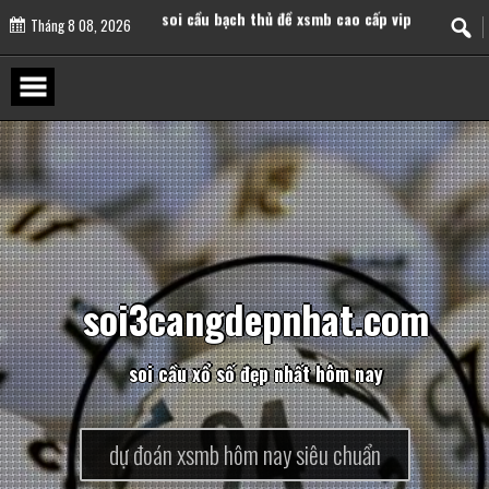
Skip
to
Tháng 8 08, 2026
soi cầu bạch thủ đề xsmb cao cấp vip
content
soi cầu dàn lô 4 con xsmb cao cấp vip
soi cầu lô xiên 3 xsmb cao cấp vip
soi cầu lô xiên 2 xsmb cao cấp vip
s
o
i
3
c
a
n
g
d
e
p
n
h
a
t
.
c
o
m
s
o
i
c
ầ
u
x
ổ
s
ố
đ
ẹ
p
n
h
ấ
t
h
ô
m
n
a
y
dự đoán xsmb hôm nay siêu chuẩn