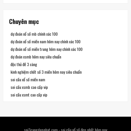
Chuyên mục
dự đoán xổ số mb chính xác 100
dự đoán xổ số miền nam hôm nay chính xác 100
dự đoán xổ số miền trung hôm nay chính xác 100
dự đoán xsmb hôm nay siêu chuẩn
độc thủ đề 3 càng
kinh nghiệm chốt số 3 miền hôm nay siêu chuẩn
soi cầu xổ số miền nam
soi cầu xsmb cao cấp vip
soi cầu xsmt cao cấp vip
soi3cangdepnhat.com - soi cầu xổ số đẹp nhất hôm nay