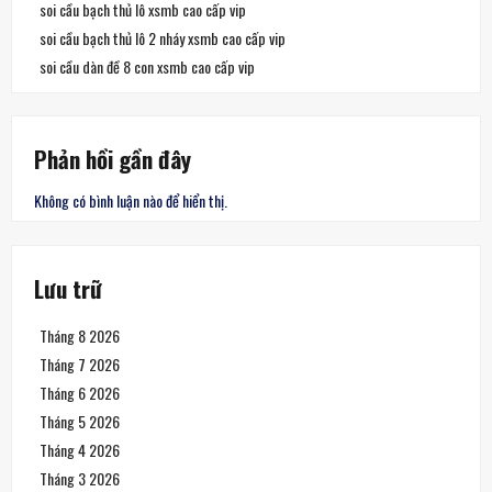
soi cầu bạch thủ lô xsmb cao cấp vip
soi cầu bạch thủ lô 2 nháy xsmb cao cấp vip
soi cầu dàn đề 8 con xsmb cao cấp vip
Phản hồi gần đây
Không có bình luận nào để hiển thị.
Lưu trữ
Tháng 8 2026
Tháng 7 2026
Tháng 6 2026
Tháng 5 2026
Tháng 4 2026
Tháng 3 2026