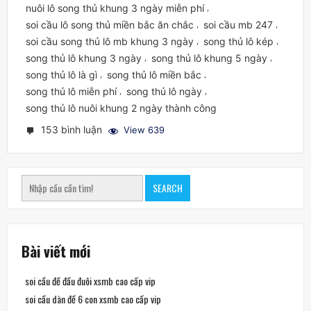
nuôi lô song thủ khung 3 ngày miễn phí
,
soi cầu lô song thủ miền bắc ăn chắc
soi cầu mb 247
,
,
soi cầu song thủ lô mb khung 3 ngày
song thủ lô kép
,
,
song thủ lô khung 3 ngày
song thủ lô khung 5 ngày
,
,
song thủ lô là gì
song thủ lô miền bắc
,
,
song thủ lô miễn phí
song thủ lô ngày
,
,
song thủ lô nuôi khung 2 ngày thành công
153 bình luận
View 639
ở
soi
cầu
song
thủ
lô
kép
SEARCH
xsmb
cao
cấp
vip
Bài viết mới
soi cầu đề đầu đuôi xsmb cao cấp vip
soi cầu dàn đề 6 con xsmb cao cấp vip