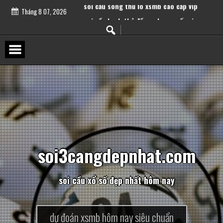
Skip
soi cầu song thủ lô xsmb cao cấp vip
to
Tháng 8 07, 2026
content
soi cầu bạch thủ đề xsmb cao cấp vip
soi cầu lô xiên 2 xsmb cao cấp vip
soi cầu dàn đề 10 con xsmb cao cấp vip
s
o
i
3
c
a
n
g
d
e
p
n
h
a
t
.
c
o
m
s
o
i
c
ầ
u
x
ổ
s
ố
đ
ẹ
p
n
h
ấ
t
h
ô
m
n
a
y
dự đoán xsmb hôm nay siêu chuẩn