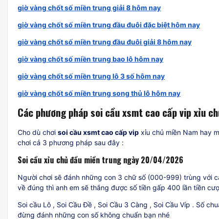
giờ vàng chốt số miền trung giải 8 hôm nay
giờ vàng chốt số miền trung đầu đuôi đặc biệt hôm nay
giờ vàng chốt số miền trung đầu đuôi giải 8 hôm nay
giờ vàng chốt số miền trung bao lô hôm nay
giờ vàng chốt số miền trung lô 3 số hôm nay
giờ vàng chốt số miền trung song thủ lô hôm nay
Các phương pháp soi cầu xsmt cao cấp vip xỉu 
Cho dù chơi
soi cầu xsmt cao cấp vip
xỉu chủ miền Nam hay mi
chơi cả 3 phương pháp sau đây :
Soi cầu xỉu chủ đầu miền trung ngày 20/04/2026
Người chơi sẽ đánh những con 3 chữ số (000-999) trùng với c
về đúng thì anh em sẽ thắng được số tiền gấp 400 lần tiền cư
Soi cầu Lô , Soi Cầu Đề , Soi Cầu 3 Càng , Soi Cầu Víp . Số 
đừng đánh những con số không chuẩn bạn nhé