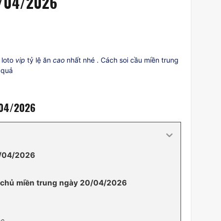
0/04/2026
 loto
vip
tỷ lệ ăn
cao
nhất nhé . Cách soi cầu miền trung
 quả
0/04/2026
20/04/2026
u chủ miền trung ngày 20/04/2026