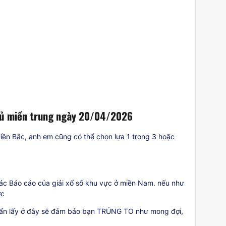
chủ miền trung ngày 20/04/2026
ền Bắc, anh em cũng có thể chọn lựa 1 trong 3 hoặc
ác Báo cáo của giải xổ số khu vực ở miền Nam. nếu như
ợc
chuẩn lấy ở đây sẽ đảm bảo bạn TRÚNG TO như mong đợi,