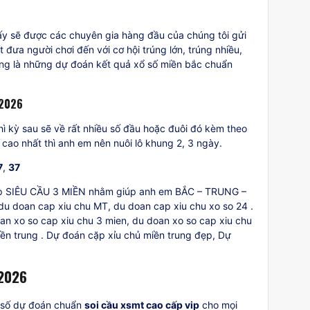
 ấy sẽ được các chuyên gia hàng đầu của chúng tôi gửi
 đưa người chơi đến với cơ hội trúng lớn, trúng nhiều,
ùng là những dự đoán kết quả xổ số miền bắc chuẩn
/2026
ì kỳ sau sẽ về rất nhiều số đầu hoặc đuôi đó kèm theo
cao nhất thì anh em nên nuôi lô khung 2, 3 ngày.
7
,
37
 cấp SIÊU CẦU 3 MIỀN nhằm giúp anh em BẮC – TRUNG –
 du doan cap xiu chu MT, du doan cap xiu chu xo so 24 .
an xo so cap xiu chu 3 mien, du doan xo so cap xiu chu
iền trung . Dự đoán cặp xỉu chủ miền trung đẹp, Dự
/2026
t số dự đoán chuẩn
soi cầu xsmt cao cấp vip
cho mọi