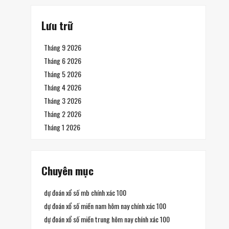
Lưu trữ
Tháng 9 2026
Tháng 6 2026
Tháng 5 2026
Tháng 4 2026
Tháng 3 2026
Tháng 2 2026
Tháng 1 2026
Chuyên mục
dự đoán xổ số mb chính xác 100
dự đoán xổ số miền nam hôm nay chính xác 100
dự đoán xổ số miền trung hôm nay chính xác 100