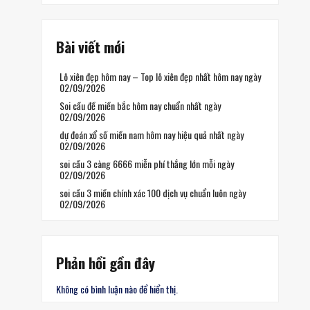
Bài viết mới
Lô xiên đẹp hôm nay – Top lô xiên đẹp nhất hôm nay ngày
02/09/2026
Soi cầu đề miền bắc hôm nay chuẩn nhất ngày
02/09/2026
dự đoán xổ số miền nam hôm nay hiệu quả nhất ngày
02/09/2026
soi cầu 3 càng 6666 miễn phí thắng lớn mỗi ngày
02/09/2026
soi cầu 3 miền chính xác 100 dịch vụ chuẩn luôn ngày
02/09/2026
Phản hồi gần đây
Không có bình luận nào để hiển thị.