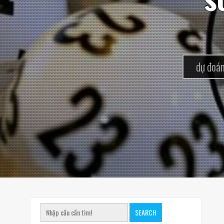
dự đoán
SEARCH