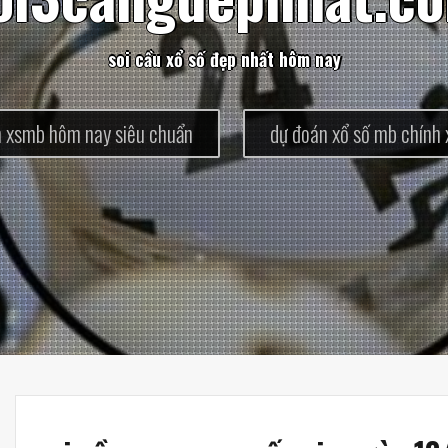
s
o
i
c
ầ
u
x
ổ
s
ố
đ
ẹ
p
n
h
ấ
t
h
ô
m
n
a
y
 xsmb hôm nay siêu chuẩn
dự đoán xổ số mb chính