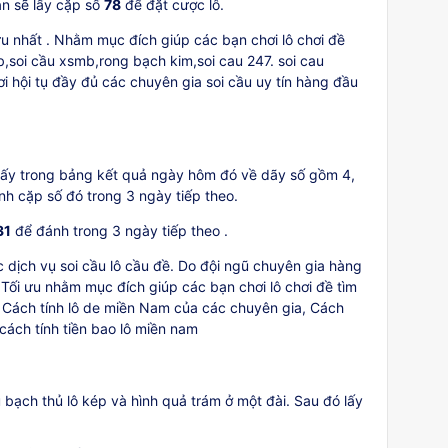
n sẽ lấy cặp số
78
để đặt cược lô.
 nhất . Nhằm mục đích giúp các bạn chơi lô chơi đề
b,soi cầu xsmb,rong bạch kim,soi cau 247. soi cau
 hội tụ đầy đủ các chuyên gia soi cầu uy tín hàng đầu
hấy trong bảng kết quả ngày hôm đó về dãy số gồm 4,
nh cặp số đó trong 3 ngày tiếp theo.
31
để đánh trong 3 ngày tiếp theo .
ịch vụ soi cầu lô cầu đề. Do đội ngũ chuyên gia hàng
ối ưu nhằm mục đích giúp các bạn chơi lô chơi đề tìm
. Cách tính lô de miền Nam của các chuyên gia, Cách
 cách tính tiền bao lô miền nam
bạch thủ lô kép và hình quả trám ở một đài. Sau đó lấy