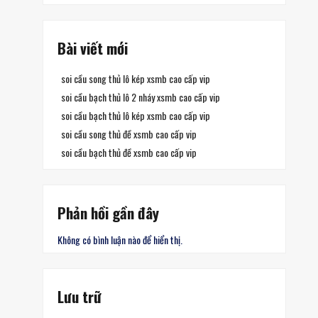
Bài viết mới
soi cầu song thủ lô kép xsmb cao cấp vip
soi cầu bạch thủ lô 2 nháy xsmb cao cấp vip
soi cầu bạch thủ lô kép xsmb cao cấp vip
soi cầu song thủ đề xsmb cao cấp vip
soi cầu bạch thủ đề xsmb cao cấp vip
Phản hồi gần đây
Không có bình luận nào để hiển thị.
Lưu trữ