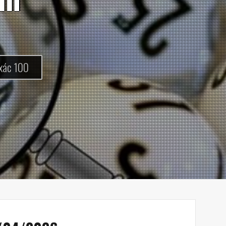
 xác 100