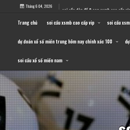
Skip
Tháng 6 04, 2026
to
soi cầu song thủ lô xsmb cao cấp vip
content
soi cầu dàn đề 8 con xsmb cao cấp vi
Trang chủ
soi cầu xsmb cao cấp vip
soi cầu xsm
soi cầu dàn lô 4 con xsmb cao cấp vi
dự đoán xổ số miền trung hôm nay chính xác 100
dự
soi cầu xổ số miền nam
s