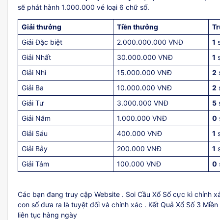
sẽ phát hành 1.000.000 vé loại 6 chữ số.
Giải thưởng
Tiền thưởng
T
Giải Đặc biệt
2.000.000.000 VNĐ
1
Giải Nhất
30.000.000 VNĐ
1
Giải Nhì
15.000.000 VNĐ
2
Giải Ba
10.000.000 VNĐ
2
Giải Tư
3.000.000 VNĐ
5
Giải Năm
1.000.000 VNĐ
0
Giải Sáu
400.000 VNĐ
1
Giải Bảy
200.000 VNĐ
1
Giải Tám
100.000 VNĐ
0
Các bạn đang truy cập Website . Soi Cầu Xổ Số cực kì chính xá
con số đưa ra là tuyệt đối và chính xác . Kết Quả Xổ Số 3 Mi
liên tục hàng ngày