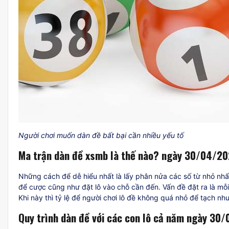
Người chơi muốn dàn đề bất bại cần nhiều yếu tố
Ma trận dàn đề xsmb là thế nào? ngày 30/04/2
Những cách để dễ hiểu nhất là lấy phân nửa các số từ nhỏ nhất 
để cược cũng như đặt lô vào chỗ cần đến. Vấn đề đặt ra là mỗi
Khi này thì tỷ lệ để người chơi lô đề không quá nhỏ để tạch nh
Quy trình dàn đề với các con lô cả năm ngày 30