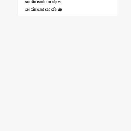
soi cầu xsmb cao cấp vip
soi cầu xsmt cao cấp vip