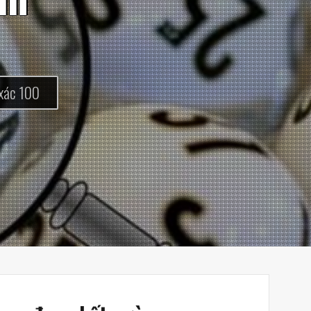
 xác 100