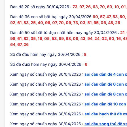
Dàn đề 20 số ngày 30/04/2026 :
73, 97, 26, 63, 70, 60, 10, 01
Dàn đề 36 con số bất bại ngày 30/04/2026
90, 57, 47, 53, 50, 
92, 61, 83, 25, 40, 96, 07, 70, 09, 73, 03, 51, 65, 06, 48, 28
Dàn đề 50 số bất tử đẹp nhất hôm nay ngày 30/04/2026 :
21,
98, 61, 82, 35, 18, 05, 53, 99, 68, 09, 43, 94, 24, 02, 60, 16, 48,
64, 67, 26
Số đề đầu hôm nay ngày 30/04/2026 :
8
Số đề đuôi hôm nay ngày 30/04/2026 :
6
Xem ngay số chuẩn ngày 30/04/2026 :
soi cầu dàn đề 4 con 
Xem ngay số chuẩn ngày 30/04/2026 :
soi cầu dàn đề 6 con 
Xem ngay số chuẩn ngày 30/04/2026 :
soi cầu dàn đề 8 con 
Xem ngay số chuẩn ngày 30/04/2026 :
soi cầu dàn đề 10 con
Xem ngay số chuẩn ngày 30/04/2026 :
soi cầu bạch thủ đề x
Xem ngay số chuẩn ngày 30/04/2026 :
soi cầu song thủ đề x