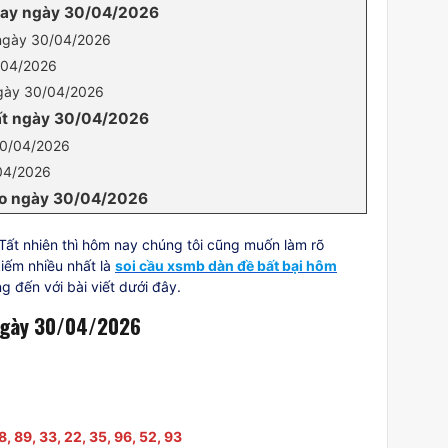
 nay ngày 30/04/2026
 ngày 30/04/2026
0/04/2026
ngày 30/04/2026
hất ngày 30/04/2026
30/04/2026
/04/2026
ao ngày 30/04/2026
 Tất nhiên thì hôm nay chúng tôi cũng muốn làm rõ
kiếm nhiều nhất là
soi cầu xsmb dàn đề bất bại hôm
g đến với bài viết dưới đây.
 ngày 30/04/2026
8, 89, 33, 22, 35, 96, 52, 93