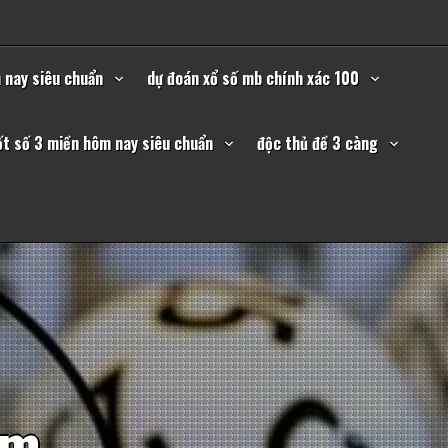
 nay siêu chuẩn
dự đoán xổ số mb chính xác 100
ốt số 3 miền hôm nay siêu chuẩn
độc thủ đề 3 càng
m