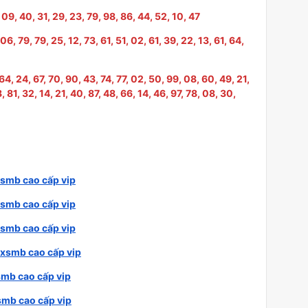
, 09, 40, 31, 29, 23, 79, 98, 86, 44, 52, 10, 47
06, 79, 79, 25, 12, 73, 61, 51, 02, 61, 39, 22, 13, 61, 64,
 64, 24, 67, 70, 90, 43, 74, 77, 02, 50, 99, 08, 60, 49, 21,
 81, 32, 14, 21, 40, 87, 48, 66, 14, 46, 97, 78, 08, 30,
xsmb cao cấp vip
xsmb cao cấp vip
xsmb cao cấp vip
 xsmb cao cấp vip
smb cao cấp vip
smb cao cấp vip