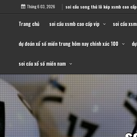
Skip
Tháng 6 03, 2026
to
soi cầu bạch thủ lô xsmb cao cấp vip
content
soi cầu song thủ lô kép xsmb cao cấp
Trang chủ
soi cầu xsmb cao cấp vip
soi cầu xsm
soi cầu lô xiên 2 xsmb cao cấp vip
soi cầu song thủ đề xsmb cao cấp vip
dự đoán xổ số miền trung hôm nay chính xác 100
dự
soi cầu xổ số miền nam
s