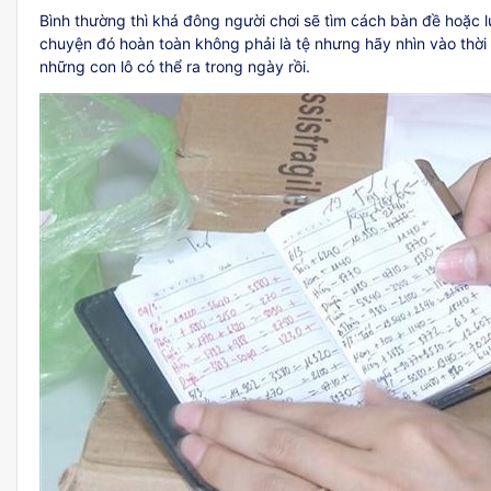
Bình thường thì khá đông người chơi sẽ tìm cách bàn đề hoặc lự
chuyện đó hoàn toàn không phải là tệ nhưng hãy nhìn vào thời
những con lô có thể ra trong ngày rồi.