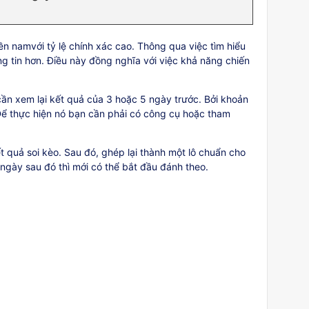
ền namvới tỷ lệ chính xác cao. Thông qua việc tìm hiểu
ng tin hơn. Điều này đồng nghĩa với việc khả năng chiến
cần xem lại kết quả của 3 hoặc 5 ngày trước. Bởi khoản
 Để thực hiện nó bạn cần phải có công cụ hoặc tham
ết quả soi kèo. Sau đó, ghép lại thành một lô chuẩn cho
 ngày sau đó thì mới có thể bắt đầu đánh theo.