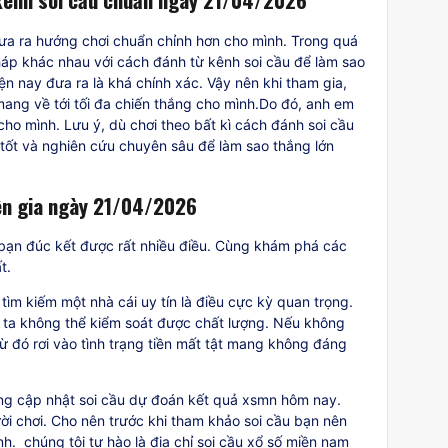
đưa ra hướng chơi chuẩn chỉnh hơn cho mình. Trong quá
háp khác nhau với cách đánh từ kênh soi cầu để làm sao
ện nay đưa ra là khá chính xác. Vậy nên khi tham gia,
mang về tới tối đa chiến thắng cho mình.Do đó, anh em
ho mình. Lưu ý, dù chơi theo bất kì cách đánh soi cầu
tốt và nghiên cứu chuyên sâu để làm sao thắng lớn
yên gia ngày 21/04/2026
 bạn đúc kết được rất nhiều điều. Cùng khám phá các
t.
tìm kiếm một nhà cái uy tín là điều cực kỳ quan trọng.
ng ta không thể kiểm soát được chất lượng. Nếu không
Từ đó rơi vào tình trạng tiền mất tật mang không đáng
ng cập nhật soi cầu dự đoán kết quả xsmn hôm nay.
ời chơi. Cho nên trước khi tham khảo soi cầu bạn nên
h. chúng tôi tự hào là địa chỉ soi cầu xổ số miền nam