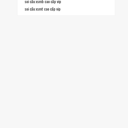
soi cầu xsmb cao cấp vip
soi cầu xsmt cao cấp vip