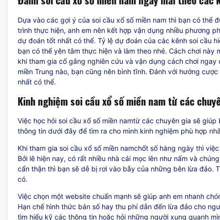
Dựa vào các gợi ý của soi cầu xổ số miền nam thì bạn có thể 
trình thực hiện, anh em nên kết hợp vận dụng nhiều phương p
dự đoán tốt nhất có thể. Tỷ lệ dự đoán của các kênh soi cầu hi
bạn có thể yên tâm thực hiện và làm theo nhé. Cách chơi này 
khi tham gia cố gắng nghiên cứu và vận dụng cách chơi ngay c
miền Trung nào, bạn cũng nên bình tĩnh. Đánh với hướng cược 
nhất có thể.
Kinh nghiệm soi cầu xổ số miền nam từ các chu
Việc học hỏi soi cầu xổ số miền namtừ các chuyên gia sẽ giúp
thông tin dưới đây để tìm ra cho mình kinh nghiệm phù hợp nhấ
Khi tham gia soi cầu xổ số miền namchốt số hàng ngày thì việc 
Bởi lẽ hiện nay, có rất nhiều nhà cái mọc lên như nấm và chú
cẩn thận thì bạn sẽ dễ bị rơi vào bẫy của những bên lừa đảo. 
có.
Việc chọn một website chuẩn mạnh sẽ giúp anh em nhanh chó
Hạn chế hình thức bán số hay thu phí dẫn đến lừa đảo cho ngư
tìm hiểu kỹ các thông tin hoặc hỏi những người xung quanh mìn