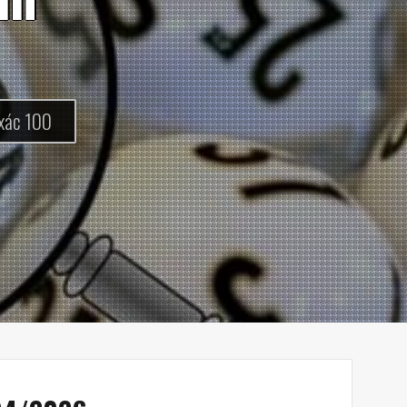
 xác 100