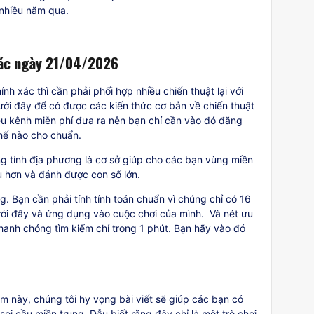
 nhiều năm qua.
xác ngày 21/04/2026
 xác thì cần phải phối hợp nhiều chiến thuật lại với
ưới đây để có được các kiến thức cơ bản về chiến thuật
iều kênh miễn phí đưa ra nên bạn chỉ cần vào đó đăng
thế nào cho chuẩn.
ng tính địa phương là cơ sở giúp cho các bạn vùng miền
u hơn và đánh được con số lớn.
. Bạn cần phải tính tính toán chuẩn vì chúng chỉ có 16
dưới đây và ứng dụng vào cuộc chơi của mình. Và nét ưu
nhanh chóng tìm kiếm chỉ trong 1 phút. Bạn hãy vào đó
m này, chúng tôi hy vọng bài viết sẽ giúp các bạn có
oi cầu miền trung. Dẫu biết rằng đây chỉ là một trò chơi