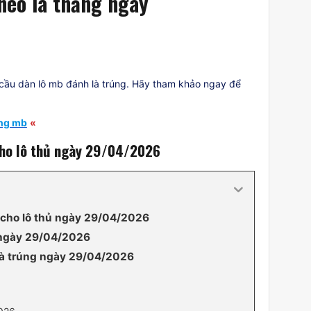
theo là thắng ngày
cầu dàn lô mb đánh là trúng. Hãy tham khảo ngay để
àng mb
«
 cho lô thủ ngày 29/04/2026
g cho lô thủ ngày 29/04/2026
 ngày 29/04/2026
 là trúng ngày 29/04/2026