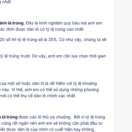
g nhất
ánh là trúng
. Đây là kinh nghiệm quý báu mà anh em
ác định được dàn lô có tỷ lệ trúng cao nhất.
 20 số thì tỷ lệ trúng sẽ là 25%. Cứ như vậy, chúng ta sẽ
ỷ lệ trúng trượt. Do vậy, anh em cần lựa chọn thời gian
của một số hoặc dàn lô là rất hiếm với tỷ lệ khoảng
p này. Vì thế, anh em có thể sử dụng những phương
 mới có thể thu về dàn lô chính xác nhất.
h là trúng
được các lô thủ ưa chuộng. Bởi vì tỷ lệ trúng
ôi cũng rất ngắn nên anh em sẽ không cần phải đầu tư
biết được dàn lô của mình có xuất hiện hay không.