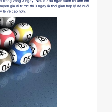
uôi trong vòng 3 ngày. Nếu dư dả ngân sách thì anh em
yên gia đi trước thì 3 ngày là thời gian hợp lý để nuôi.
ỷ lệ về cao hơn.