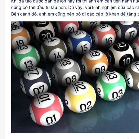
Khi đã tạo được dàn đề lộn này rồi thì anh em cần tiến hành n
cũng có thể đầu tư lâu hơn. Dù vậy, với kinh nghiệm của các chu
Bên cạnh đó, anh em cũng nên bỏ đi các cặp lô khan để tăng t