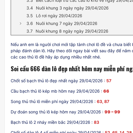
Biết cách loại trừ các cầu lô khó về ngày 29/04/
Nuôi khung 3 ngày ngày 29/04/2026
Lô rơi ngày 29/04/2026
Nuôi khung 7 ngày 29/04/2026
Nuôi khung 8 ngày ngày 29/04/2026
Nếu anh em là người chơi mới tập tành chơi lô đề và chưa biế
pháp đánh dàn lô. Hãy theo dõi ngay bài viết sau đây để nắ
các cao thủ lô đề hãy áp dụng nhiều nhất nhé.
Soi cầu 666 dàn lô đẹp nhất hôm nay miễn phí 
Chốt số bạch thủ lô đẹp nhất ngày 29/04/2026 :
57
Cầu bạch thủ lô kép mb hôm nay 29/04/2026 :
66
Song thủ thủ lô miễn phí ngày 29/04/2026 :
63, 87
Dự đoán song thủ lô kép hôm nay 29/04/2026 :
99 – 99
Bạch thủ lô 2 nháy miền bắc 29/04/2026 :
83
Chốt số dàn lô 4 số miễn phí ngày 29/04/2026 :
52, 65, 14, 28