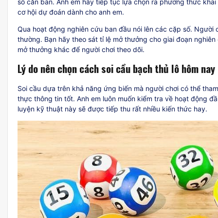
số căn bản. Anh em hãy tiếp tục lựa chọn ra phương thức khai 
cơ hội dự đoán dành cho anh em.
Qua hoạt động nghiên cứu ban đầu nói lên các cặp số. Người ch
thường. Bạn hãy theo sát tỉ lệ mở thưởng cho giai đoạn nghiên
mở thưởng khác để người chơi theo dõi.
Lý do nên chọn cách soi cầu bạch thủ lô hôm na
Soi cầu dựa trên khả năng ứng biến mà người chơi có thể tham 
thực thông tin tốt. Anh em luôn muốn kiểm tra về hoạt động đ
luyện kỹ thuật này sẽ được tiếp thu rất nhiều kiến thức hay.