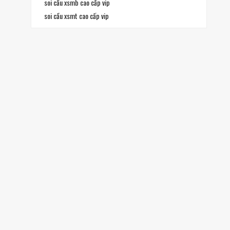
soi cầu xsmb cao cấp vip
soi cầu xsmt cao cấp vip