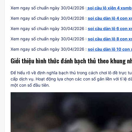
Xem ngay số chuẩn ngày 30/04/2026 :
soi cầu lô xiên 4 xsmb
Xem ngay số chuẩn ngày 30/04/2026 :
soi cầu dàn lô 4 con 
Xem ngay số chuẩn ngày 30/04/2026 :
soi cầu dàn lô 6 con 
Xem ngay số chuẩn ngày 30/04/2026 :
soi cầu dàn lô 8 con 
Xem ngay số chuẩn ngày 30/04/2026 :
soi cầu dàn lô 10 con
Giới thiệu hình thức đánh bạch thủ theo khung 
Để hiểu rõ về định nghĩa bạch thủ trong cách chơi lô đề trực 
cấp dịch vụ. Hoạt động lựa chọn các con số gắn liền với tỉ lệ 
một con số đầu tiên.