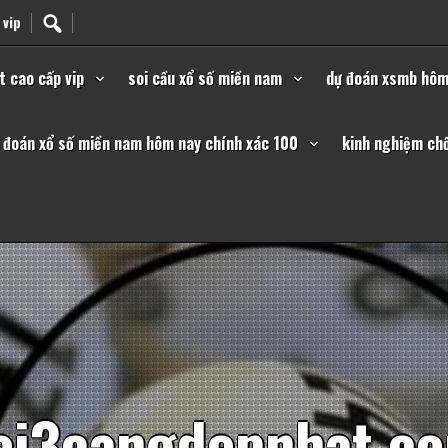
 vip
t cao cấp vip
soi cầu xổ số miền nam
dự đoán xsmb hôm
 đoán xổ số miền nam hôm nay chính xác 100
kinh nghiệm ch
o
i
3
c
a
n
g
d
e
p
n
h
a
t
.
c
o