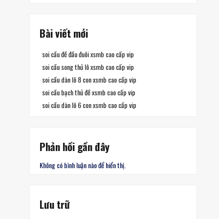
Bài viết mới
soi cầu đề đầu đuôi xsmb cao cấp vip
soi cầu song thủ lô xsmb cao cấp vip
soi cầu dàn lô 8 con xsmb cao cấp vip
soi cầu bạch thủ đề xsmb cao cấp vip
soi cầu dàn lô 6 con xsmb cao cấp vip
Phản hồi gần đây
Không có bình luận nào để hiển thị.
Lưu trữ