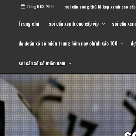
Skip
Tháng 6 03, 2026
to
soi cầu bạch thủ lô xsmb cao cấp vip
content
soi cầu song thủ lô kép xsmb cao cấp
Trang chủ
soi cầu xsmb cao cấp vip
soi cầu xsm
soi cầu lô xiên 2 xsmb cao cấp vip
soi cầu song thủ đề xsmb cao cấp vip
dự đoán xổ số miền trung hôm nay chính xác 100
dự
soi cầu xổ số miền nam
s