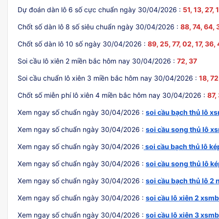
Dự đoán dàn lô 6 số cực chuẩn ngày 30/04/2026 :
51, 13, 27, 
Chốt số dàn lô 8 số siêu chuẩn ngày 30/04/2026 :
88, 74, 64, 
Chốt số dàn lô 10 số ngày 30/04/2026 :
89, 25, 77, 02, 17, 36,
Soi cầu lô xiên 2 miền bắc hôm nay 30/04/2026 :
72, 37
Soi cầu chuẩn lô xiên 3 miền bắc hôm nay 30/04/2026 :
18, 72
Chốt số miễn phí lô xiên 4 miền bắc hôm nay 30/04/2026 :
87,
Xem ngay số chuẩn ngày 30/04/2026 :
soi cầu bạch thủ lô x
Xem ngay số chuẩn ngày 30/04/2026 :
soi cầu song thủ lô x
Xem ngay số chuẩn ngày 30/04/2026 :
soi cầu bạch thủ lô k
Xem ngay số chuẩn ngày 30/04/2026 :
soi cầu song thủ lô k
Xem ngay số chuẩn ngày 30/04/2026 :
soi cầu bạch thủ lô 2
Xem ngay số chuẩn ngày 30/04/2026 :
soi cầu lô xiên 2 xsmb
Xem ngay số chuẩn ngày 30/04/2026 :
soi cầu lô xiên 3 xsmb