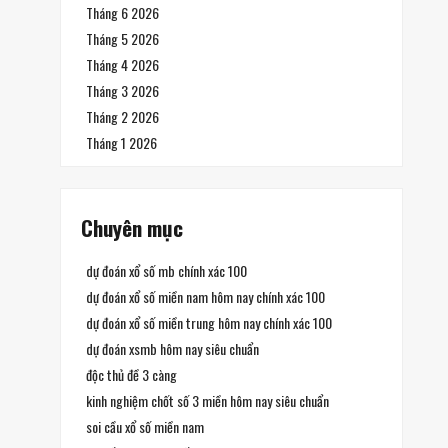
Tháng 6 2026
Tháng 5 2026
Tháng 4 2026
Tháng 3 2026
Tháng 2 2026
Tháng 1 2026
Chuyên mục
dự đoán xổ số mb chính xác 100
dự đoán xổ số miền nam hôm nay chính xác 100
dự đoán xổ số miền trung hôm nay chính xác 100
dự đoán xsmb hôm nay siêu chuẩn
độc thủ đề 3 càng
kinh nghiệm chốt số 3 miền hôm nay siêu chuẩn
soi cầu xổ số miền nam