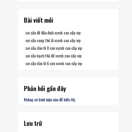
Bài viết mới
soi cầu đề đầu đuôi xsmb cao cấp vip
soi cầu song thủ lô xsmb cao cấp vip
soi cầu dàn lô 8 con xsmb cao cấp vip
soi cầu bạch thủ đề xsmb cao cấp vip
soi cầu dàn lô 6 con xsmb cao cấp vip
Phản hồi gần đây
Không có bình luận nào để hiển thị.
Lưu trữ