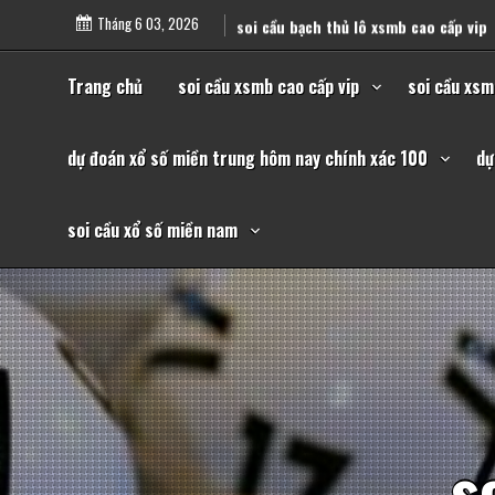
Skip
Tháng 6 03, 2026
to
soi cầu dàn đề 10 con xsmb cao cấp v
content
soi cầu bạch thủ lô xsmb cao cấp vip
Trang chủ
soi cầu xsmb cao cấp vip
soi cầu xsm
soi cầu song thủ lô kép xsmb cao cấp
soi cầu lô xiên 2 xsmb cao cấp vip
dự đoán xổ số miền trung hôm nay chính xác 100
dự
soi cầu song thủ đề xsmb cao cấp vip
soi cầu xổ số miền nam
s