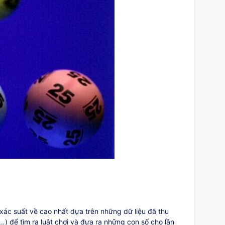
ác suất về cao nhất dựa trên những dữ liệu đã thu
) để tìm ra luật chơi và đưa ra những con số cho lần