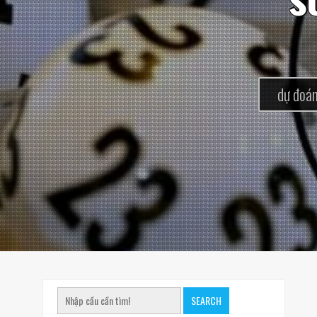
dự đoán
SEARCH