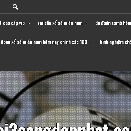
ip
t cao cấp vip
soi cầu xổ số miền nam
dự đoán xsmb hôm
 vip
 đoán xổ số miền nam hôm nay chính xác 100
kinh nghiệm ch
o
i
3
c
a
n
g
d
e
p
n
h
a
t
.
c
o