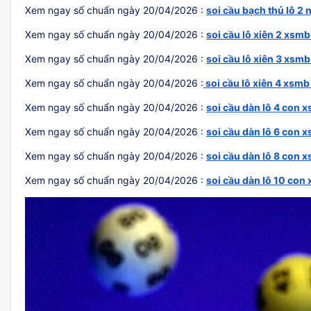
Xem ngay số chuẩn ngày 20/04/2026 :
soi cầu bạch thủ lô 2
Xem ngay số chuẩn ngày 20/04/2026 :
soi cầu lô xiên 2 xsmb
Xem ngay số chuẩn ngày 20/04/2026 :
soi cầu lô xiên 3 xsmb
Xem ngay số chuẩn ngày 20/04/2026 :
soi cầu lô xiên 4 xsmb
Xem ngay số chuẩn ngày 20/04/2026 :
soi cầu dàn lô 4 con 
Xem ngay số chuẩn ngày 20/04/2026 :
soi cầu dàn lô 6 con 
Xem ngay số chuẩn ngày 20/04/2026 :
soi cầu dàn lô 8 con 
Xem ngay số chuẩn ngày 20/04/2026 :
soi cầu dàn lô 10 con