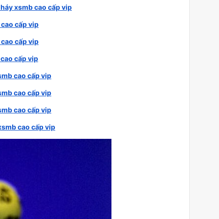
 nháy xsmb cao cấp vip
 cao cấp vip
 cao cấp vip
 cao cấp vip
xsmb cao cấp vip
xsmb cao cấp vip
xsmb cao cấp vip
 xsmb cao cấp vip