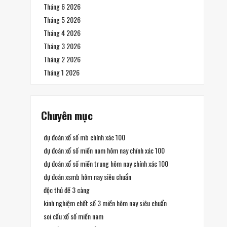
Tháng 6 2026
Tháng 5 2026
Tháng 4 2026
Tháng 3 2026
Tháng 2 2026
Tháng 1 2026
Chuyên mục
dự đoán xổ số mb chính xác 100
dự đoán xổ số miền nam hôm nay chính xác 100
dự đoán xổ số miền trung hôm nay chính xác 100
dự đoán xsmb hôm nay siêu chuẩn
độc thủ đề 3 càng
kinh nghiệm chốt số 3 miền hôm nay siêu chuẩn
soi cầu xổ số miền nam