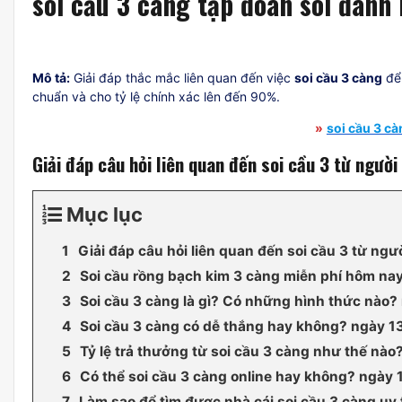
soi cầu 3 càng tập đoàn soi đánh
Mô tả:
Giải đáp thắc mắc liên quan đến việc
soi cầu 3 càng
để 
chuẩn và cho tỷ lệ chính xác lên đến 90%.
»
soi cầu 3 c
Giải đáp câu hỏi liên quan đến soi cầu 3 từ ngư
Mục lục
Giải đáp câu hỏi liên quan đến soi cầu 3 từ ng
Soi cầu rồng bạch kim 3 càng miễn phí hôm n
Soi cầu 3 càng là gì? Có những hình thức nào
Soi cầu 3 càng có dễ thắng hay không? ngày 
Tỷ lệ trả thưởng từ soi cầu 3 càng như thế nà
Có thể soi cầu 3 càng online hay không? ngày
Làm sao để tìm được nhà cái soi cầu 3 càng uy