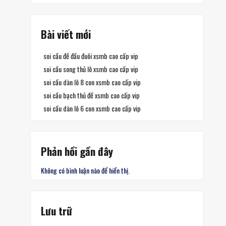
Bài viết mới
soi cầu đề đầu đuôi xsmb cao cấp vip
soi cầu song thủ lô xsmb cao cấp vip
soi cầu dàn lô 8 con xsmb cao cấp vip
soi cầu bạch thủ đề xsmb cao cấp vip
soi cầu dàn lô 6 con xsmb cao cấp vip
Phản hồi gần đây
Không có bình luận nào để hiển thị.
Lưu trữ