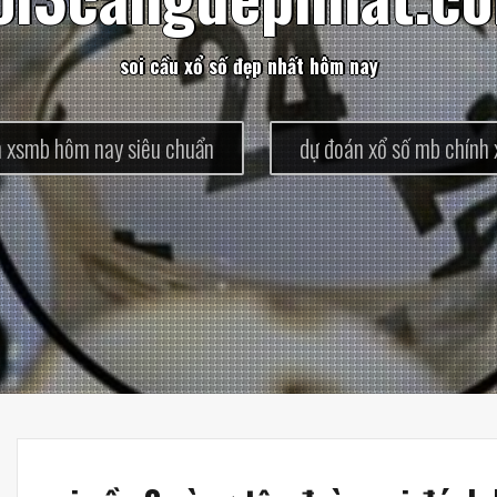
s
o
i
c
ầ
u
x
ổ
s
ố
đ
ẹ
p
n
h
ấ
t
h
ô
m
n
a
y
 xsmb hôm nay siêu chuẩn
dự đoán xổ số mb chính