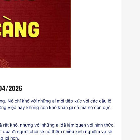
/04/2026
. Nó chỉ khó với những ai mới tiếp xúc với các cầu lô
công việc này không còn khó khăn gì cả mà nó còn cực
à rất khó, nhưng với những ai đã làm quen với hình thức
an qua đi người chơi sẽ có thêm nhiều kinh nghiệm và sẽ
g lợi hơn.