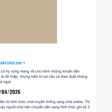
ngày hôm nay
«
ẽ có hy vọng mang về cho mình những khoản tiền
à rất thấp, nhưng kiên trì soi cầu và theo đuổi những
ả ngọt.
13/04/2026
ần từ hình thức chơi truyền thống sang chơi online. Thì
o vậy người chơi nên chuyển dần sang hình thức ghi số 3