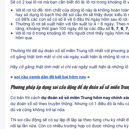
Sẽ có 2 loại lô rơi mà bạn cần biết đó là: lô rơi trong khoảng lô 
Với lô rơi từ đề: tính chất của dòng lô này là không hoàn to
hay sử dụng lô bạch thủ để soi cầu thì sẽ thấy được kiểu lô
có 98% các con số có số 9 về ở đầu thì ngày hôm sau lô rơi s
Thường lô rơi sẽ xuất hiện với tần suất từ 4 – 6 ngày. Theo
rằng, khoảng thời gian 100 ngày đổ lại các đầu số
5
,
7
,
6
,
7
Với lô rơi ở trong khoảng lô: Khi người chơi thấy ngày hôm n
hôm qua.
Thường thì để dự đoán xổ số miền Trung tốt nhất với phương p
cố gắng thật tinh mắt vì chỉ vài ngày xuất hiện là những lô rơi 
Hãy cố gắng thật tinh mắt vì chỉ vài ngày xuất hiện là những lô 
»
soi cầu xsmb dàn đề bất bại hôm nay
«
Phương pháp áp dụng soi cầu động để dự đoán xổ số miền Trun
Cơ bản thì cách
dự đoán xổ số miền Trung hôm nay chính x
dự đoán xổ số theo truyền thông. Nhưng có 1 điều đó là nếu c
đủ và cũng không trở lại nữa.
Thì soi cầu động sẽ có sự lặp đi lặp lại theo từng chu kỳ nhất
nối lại lần nữa. Còn có nhiều trường hợp có được những chu kỳ