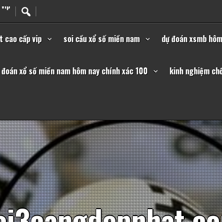
 vip
t cao cấp vip
soi cầu xổ số miền nam
dự đoán xsmb hôm
 đoán xổ số miền nam hôm nay chính xác 100
kinh nghiệm ch
o
i
3
c
a
n
g
d
e
p
n
h
a
t
.
c
o