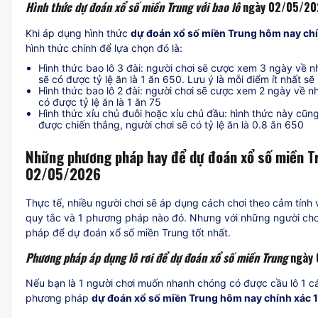
Hình thức dự đoán xổ số miền Trung với bao lô
ngày 02/05/20
Khi áp dụng hình thức
dự đoán xổ số miền Trung hôm nay ch
hình thức chính để lựa chọn đó là:
Hình thức bao lô 3 đài: người chơi sẽ cược xem 3 ngày về n
sẽ có được tỷ lệ ăn là 1 ăn 650. Lưu ý là mỗi điểm ít nhất s
Hình thức bao lô 2 đài: người chơi sẽ cược xem 2 ngày về n
có được tỷ lệ ăn là 1 ăn 75
Hình thức xỉu chủ đuôi hoặc xỉu chủ đầu: hình thức này cũn
được chiến thắng, người chơi sẽ có tỷ lệ ăn là 0.8 ăn 650
Những phương pháp hay để dự đoán xổ số miền T
02/05/2026
Thực tế, nhiều người chơi sẽ áp dụng cách chơi theo cảm tính 
quy tắc và 1 phương pháp nào đó. Nhưng với những người chơ
pháp để dự đoán xổ số miền Trung tốt nhất.
Phương pháp áp dụng lô rơi để dự đoán xổ số miền Trung
ngày 
Nếu bạn là 1 người chơi muốn nhanh chóng có được cầu lô 1 cách
phương pháp
dự đoán xổ số miền Trung hôm nay chính xác