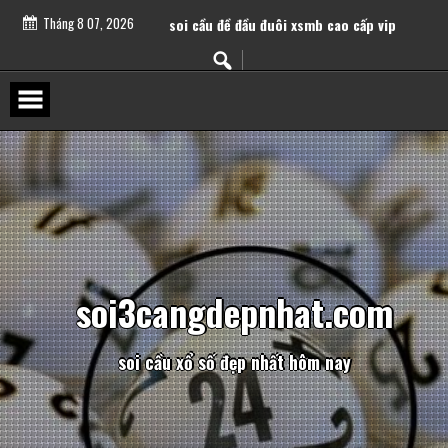
Skip
to
Tháng 8 07, 2026
soi cầu đề đầu đuôi xsmb cao cấp vip
content
soi cầu dàn đề 6 con xsmb cao cấp vip
soi cầu bạch thủ lô xsmb cao cấp vip
soi cầu bạch thủ lô 2 nháy xsmb cao cấp vip
soi cầu dàn đề 8 con xsmb cao cấp vip
soi cầu lô xiên 4 xsmb cao cấp vip
soi cầu song thủ lô xsmb cao cấp vip
soi cầu bạch thủ đề xsmb cao cấp vip
soi cầu lô xiên 2 xsmb cao cấp vip
soi cầu dàn đề 10 con xsmb cao cấp vip
s
o
i
3
c
a
n
g
d
e
p
n
h
a
t
.
c
o
m
s
o
i
c
ầ
u
x
ổ
s
ố
đ
ẹ
p
n
h
ấ
t
h
ô
m
n
a
y
dự đoán xsmb hôm nay siêu chuẩn