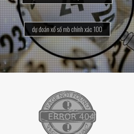
dự đoán xổ số mb chính xác 100