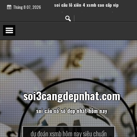
Skip
soi cầu lô xiên 4 xsmb cao cấp vip
to
Tháng 8 07, 2026
content
soi cầu song thủ lô xsmb cao cấp vip
soi cầu bạch thủ đề xsmb cao cấp vip
soi cầu lô xiên 2 xsmb cao cấp vip
soi cầu dàn đề 10 con xsmb cao cấp vip
s
o
i
3
c
a
n
g
d
e
p
n
h
a
t
.
c
o
m
s
o
i
c
ầ
u
x
ổ
s
ố
đ
ẹ
p
n
h
ấ
t
h
ô
m
n
a
y
dự đoán xsmb hôm nay siêu chuẩn