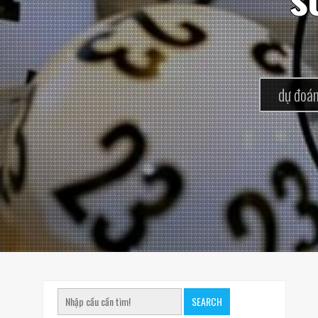
dự đoán
SEARCH