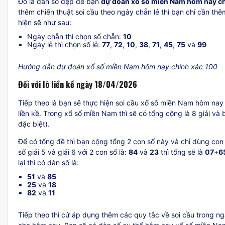
Đó là dàn số đẹp để bạn
dự đoán xổ số miền Nam hôm nay ch
thêm chiến thuật soi cầu theo ngày chẵn lẻ thì bạn chỉ cần thê
hiện sẽ như sau:
Ngày chẵn thì chọn số chẵn:
10
Ngày lẻ thì chọn số lẻ:
77
,
72
,
10
,
38
,
71
,
45
,
75
và
99
Hướng dẫn dự đoán xổ số miền Nam hôm nay chính xác 100
Đối với lô liền kề ngày 18/04/2026
Tiếp theo là bạn sẽ thực hiện soi cầu xổ số miền Nam hôm nay
liền kề. Trong xổ số miền Nam thì sẽ có tổng cộng là 8 giải và b
đặc biệt).
Để có tổng đề thì bạn cộng tổng 2 con số này và chỉ dùng con 
số giải 5 và giải 6 với 2 con số là:
84
và
23
thì tổng sẽ là
07
+
6
lại thì có dàn số là:
51
và
85
25
và
18
82
và
11
Tiếp theo thì cứ áp dụng thêm các quy tắc về soi cầu trong ng