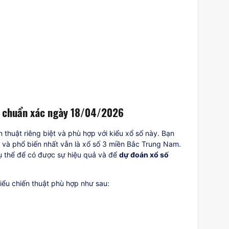
êu chuẩn xác ngày 18/04/2026
 thuật riêng biệt và phù hợp với kiểu xổ số này. Bạn
u và phổ biến nhất vẫn là xổ số 3 miền Bắc Trung Nam.
cụ thể để có được sự hiệu quả và để
dự đoán xổ số
iểu chiến thuật phù hợp như sau: