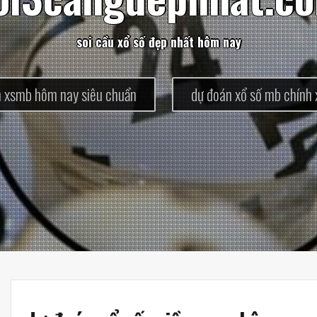
s
o
i
c
ầ
u
x
ổ
s
ố
đ
ẹ
p
n
h
ấ
t
h
ô
m
n
a
y
 xsmb hôm nay siêu chuẩn
dự đoán xổ số mb chính