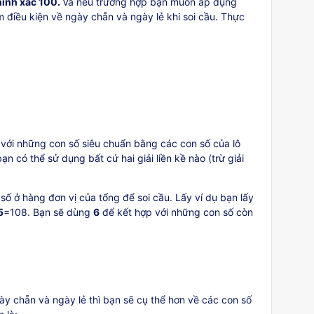
ính xác 100.
Và nếu trường hợp bạn muốn áp dụng
m điều kiện về ngày chẵn và ngày lẻ khi soi cầu. Thực
 với những con số siêu chuẩn bằng các con số của lô
ạn có thể sử dụng bất cứ hai giải liền kề nào (trừ giải
số ở hàng đơn vị của tổng để soi cầu. Lấy ví dụ bạn lấy
5
=108. Bạn sẽ dùng
6
để kết hợp với những con số còn
ày chẵn và ngày lẻ thì bạn sẽ cụ thể hơn về các con số