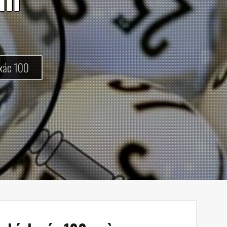
 xác 100