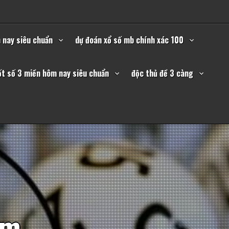
 nay siêu chuẩn
dự đoán xổ số mb chính xác 100
ốt số 3 miền hôm nay siêu chuẩn
độc thủ đề 3 càng
m