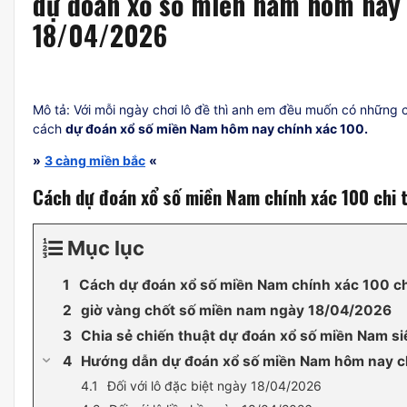
dự đoán xổ số miền nam hôm nay 
18/04/2026
Mô tả: Với mỗi ngày chơi lô đề thì anh em đều muốn có những 
cách
dự đoán xổ số miền Nam hôm nay chính xác 100.
»
3 càng miền bắc
«
Cách dự đoán xổ số miền Nam chính xác 100 chi 
Mục lục
Cách dự đoán xổ số miền Nam chính xác 100 ch
giờ vàng chốt số miền nam ngày 18/04/2026
Chia sẻ chiến thuật dự đoán xổ số miền Nam s
Hướng dẫn dự đoán xổ số miền Nam hôm nay c
Đối với lô đặc biệt ngày 18/04/2026