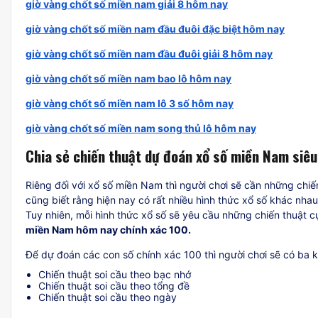
giờ vàng chốt số miền nam giải 8 hôm nay
giờ vàng chốt số miền nam đầu đuôi đặc biệt hôm nay
giờ vàng chốt số miền nam đầu đuôi giải 8 hôm nay
giờ vàng chốt số miền nam bao lô hôm nay
giờ vàng chốt số miền nam lô 3 số hôm nay
giờ vàng chốt số miền nam song thủ lô hôm nay
Chia sẻ chiến thuật dự đoán xổ số miền Nam si
Riêng đối với xổ số miền Nam thì người chơi sẽ cần những chiến
cũng biết rằng hiện nay có rất nhiều hình thức xổ số khác nha
Tuy nhiên, mỗi hình thức xổ số sẽ yêu cầu những chiến thuật 
miền Nam hôm nay chính xác 100.
Để dự đoán các con số chính xác 100 thì người chơi sẽ có ba k
Chiến thuật soi cầu theo bạc nhớ
Chiến thuật soi cầu theo tổng đề
Chiến thuật soi cầu theo ngày