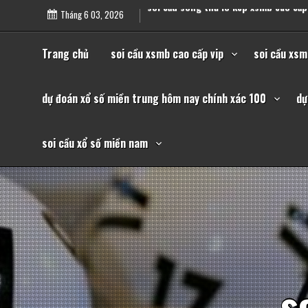
soi cầu bạch thủ lô xsmb cao cấp vip
Skip
Tháng 6 03, 2026
to
soi cầu song thủ lô kép xsmb cao cấp
content
soi cầu lô xiên 2 xsmb cao cấp vip
Trang chủ
soi cầu xsmb cao cấp vip
soi cầu xsm
soi cầu song thủ đề xsmb cao cấp vip
dự đoán xổ số miền trung hôm nay chính xác 100
dự
soi cầu xổ số miền nam
s