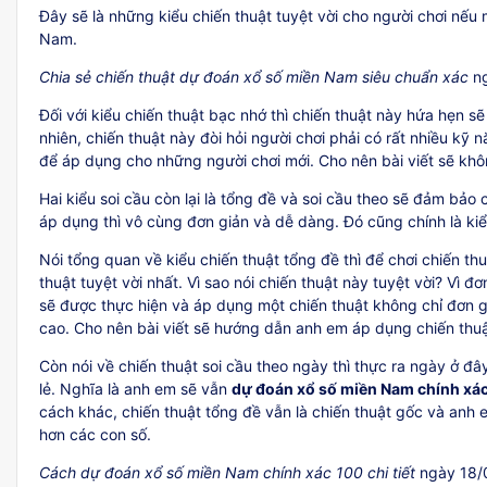
Đây sẽ là những kiểu chiến thuật tuyệt vời cho người chơi nếu m
Nam.
Chia sẻ chiến thuật dự đoán xổ số miền Nam siêu chuẩn xác
ng
Đối với kiểu chiến thuật bạc nhớ thì chiến thuật này hứa hẹn 
nhiên, chiến thuật này đòi hỏi người chơi phải có rất nhiều k
để áp dụng cho những người chơi mới. Cho nên bài viết sẽ khôn
Hai kiểu soi cầu còn lại là tổng đề và soi cầu theo sẽ đảm bả
áp dụng thì vô cùng đơn giản và dễ dàng. Đó cũng chính là kiể
Nói tổng quan về kiểu chiến thuật tổng đề thì để chơi chiến th
thuật tuyệt vời nhất. Vì sao nói chiến thuật này tuyệt vời? Vì 
sẽ được thực hiện và áp dụng một chiến thuật không chỉ đơn g
cao. Cho nên bài viết sẽ hướng dẫn anh em áp dụng chiến thuậ
Còn nói về chiến thuật soi cầu theo ngày thì thực ra ngày ở đ
lẻ. Nghĩa là anh em sẽ vẫn
dự đoán xổ số miền Nam chính xá
cách khác, chiến thuật tổng đề vẫn là chiến thuật gốc và anh
hơn các con số.
Cách dự đoán xổ số miền Nam chính xác 100 chi tiết
ngày 18/