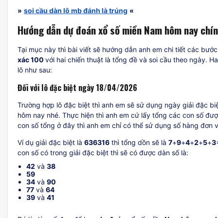
»
soi cầu dàn lô mb đánh là trúng
«
Hướng dẫn dự đoán xổ số miền Nam hôm nay chí
Tại mục này thì bài viết sẽ hướng dẫn anh em chi tiết các bướ
xác 100
với hai chiến thuật là tổng đề và soi cầu theo ngày. H
lô như sau:
Đối với lô đặc biệt ngày 18/04/2026
Trường hợp lô đặc biệt thì anh em sẽ sử dụng ngày giải đặc b
hôm nay nhé. Thực hiện thì anh em cứ lấy tổng các con số được
con số tổng ở đây thì anh em chỉ có thể sử dụng số hàng đơn v
Ví dụ giải đặc biệt là
636316
thì tổng dồn sẽ là
7
+
9
+
4
+
2
+
5
+
3
con số có trong giải đặc biệt thì sẽ có được dàn số là:
42
và
38
59
34
và
90
77
và
64
39
và
41