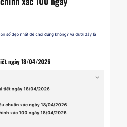
chính xác 100 ngày
con số đẹp nhất để chơi đúng không? Và dưới đây là
tiết ngày 18/04/2026
i tiết ngày 18/04/2026
iêu chuẩn xác ngày 18/04/2026
hính xác 100 ngày 18/04/2026