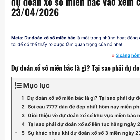
dự đoán xổ số miền bắc vào xem 
23/04/2026
Meta
:
Dự đoán xổ số miền bắc
là một trong những hoạt động 
tôi để có thể thấy rõ được tầm quan trọng của nó nhé!
»
3 càng hô
Dự đoán xổ số miền bắc là gì? Tại sao phải dự 
Mục lục
Dự đoán xổ số miền bắc là gì? Tại sao phải d
Soi cầu 7777 dàn đề đẹp nhất hôm nay miễn p
Giới thiệu về dự đoán xổ số khu vực miền bắc
Tại sao phải dự đoán xổ số liên tục hằng ngày
Sự khác nhau khi dự đoán xổ số 3 miền ngày 