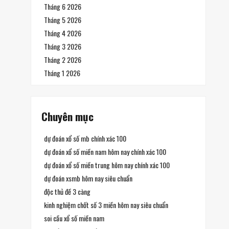
Tháng 6 2026
Tháng 5 2026
Tháng 4 2026
Tháng 3 2026
Tháng 2 2026
Tháng 1 2026
Chuyên mục
dự đoán xổ số mb chính xác 100
dự đoán xổ số miền nam hôm nay chính xác 100
dự đoán xổ số miền trung hôm nay chính xác 100
dự đoán xsmb hôm nay siêu chuẩn
độc thủ đề 3 càng
kinh nghiệm chốt số 3 miền hôm nay siêu chuẩn
soi cầu xổ số miền nam