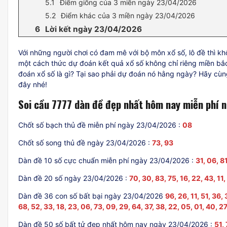
Điểm giống của 3 miền ngày 23/04/2026
Điểm khác của 3 miền ngày 23/04/2026
Lời kết ngày 23/04/2026
Với những người chơi có đam mê với bộ môn xổ số, lô đề thì kh
một cách thức dự đoán kết quả xổ số không chỉ riêng miền bắ
đoán xổ số là gì? Tại sao phải dự đoán nó hằng ngày? Hãy cùng 
đây nhé!
Soi cầu 7777 dàn đề đẹp nhất hôm nay miễn phí
Chốt số bạch thủ đề miễn phí ngày 23/04/2026 :
08
Chốt số song thủ đề ngày 23/04/2026 :
73, 93
Dàn đề 10 số cực chuẩn miễn phí ngày 23/04/2026 :
31, 06, 81
Dàn đề 20 số ngày 23/04/2026 :
70, 30, 83, 75, 16, 22, 43, 11,
Dàn đề 36 con số bất bại ngày 23/04/2026
96, 26, 11, 51, 36,
68, 52, 33, 18, 23, 06, 73, 09, 29, 64, 37, 38, 22, 05, 01, 40, 2
Dàn đề 50 số bất tử đẹp nhất hôm nay ngày 23/04/2026 :
51, 