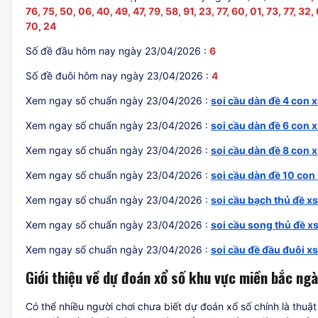
76, 75, 50, 06, 40, 49, 47, 79, 58, 91, 23, 77, 60, 01, 73, 77, 32,
70, 24
Số đề đầu hôm nay ngày 23/04/2026 :
6
Số đề đuôi hôm nay ngày 23/04/2026 :
4
Xem ngay số chuẩn ngày 23/04/2026 :
soi cầu dàn đề 4 con 
Xem ngay số chuẩn ngày 23/04/2026 :
soi cầu dàn đề 6 con 
Xem ngay số chuẩn ngày 23/04/2026 :
soi cầu dàn đề 8 con 
Xem ngay số chuẩn ngày 23/04/2026 :
soi cầu dàn đề 10 con
Xem ngay số chuẩn ngày 23/04/2026 :
soi cầu bạch thủ đề x
Xem ngay số chuẩn ngày 23/04/2026 :
soi cầu song thủ đề x
Xem ngay số chuẩn ngày 23/04/2026 :
soi cầu đề đầu đuôi x
Giới thiệu về dự đoán xổ số khu vực miền bắc n
Có thể nhiều người chơi chưa biết dự đoán xổ số chính là thuậ