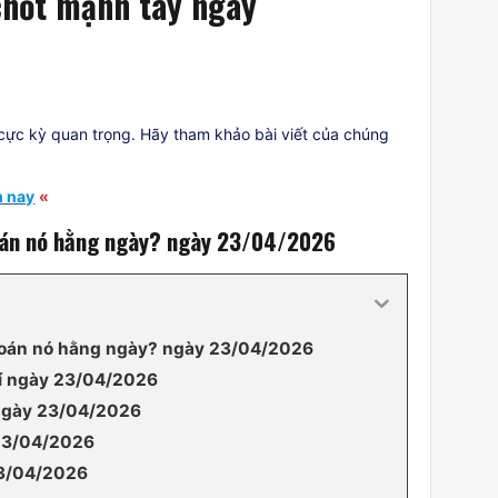
chốt mạnh tay ngày
cực kỳ quan trọng. Hãy tham khảo bài viết của chúng
m nay
«
đoán nó hằng ngày? ngày 23/04/2026
ự đoán nó hằng ngày? ngày 23/04/2026
hí ngày 23/04/2026
 ngày 23/04/2026
 23/04/2026
23/04/2026