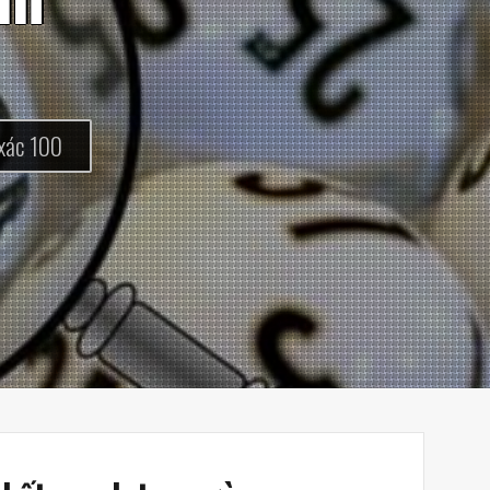
 xác 100