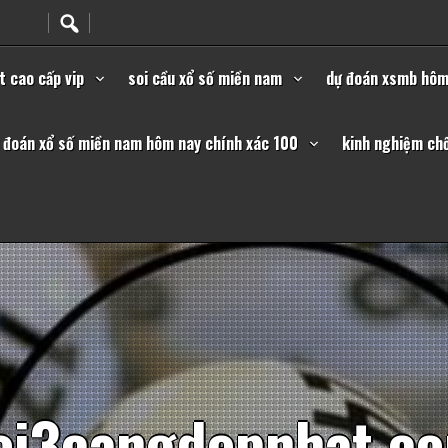
p
p
t cao cấp vip
soi cầu xổ số miền nam
dự đoán xsmb hôm
p
 đoán xổ số miền nam hôm nay chính xác 100
kinh nghiệm ch
o
i
3
c
a
n
g
d
e
p
n
h
a
t
.
c
o