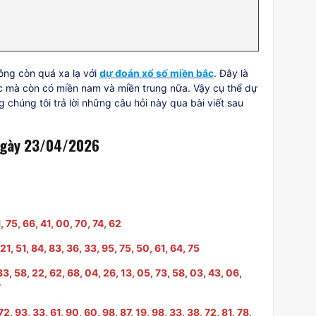
ông còn quá xa lạ với
dự đoán xổ số miền bắc
. Đây là
c mà còn có miền nam và miền trung nữa. Vậy cụ thể dự
chúng tôi trả lời những câu hỏi này qua bài viết sau
 ngày 23/04/2026
, 75, 66, 41, 00, 70, 74, 62
 21, 51, 84, 83, 36, 33, 95, 75, 50, 61, 64, 75
 33, 58, 22, 62, 68, 04, 26, 13, 05, 73, 58, 03, 43, 06,
7
72, 93, 33, 61, 90, 60, 98, 87, 19, 98, 33, 38, 72, 81, 78,