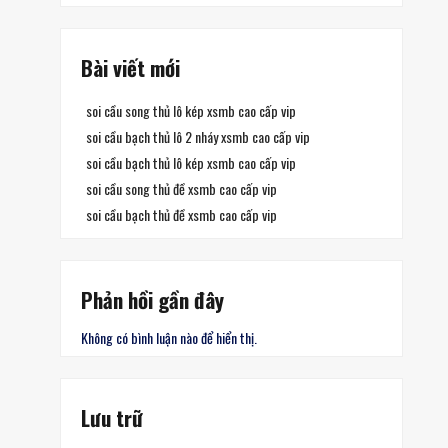
Bài viết mới
soi cầu song thủ lô kép xsmb cao cấp vip
soi cầu bạch thủ lô 2 nháy xsmb cao cấp vip
soi cầu bạch thủ lô kép xsmb cao cấp vip
soi cầu song thủ đề xsmb cao cấp vip
soi cầu bạch thủ đề xsmb cao cấp vip
Phản hồi gần đây
Không có bình luận nào để hiển thị.
Lưu trữ