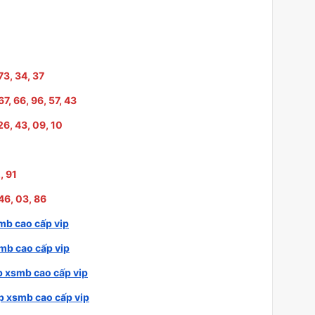
 73, 34, 37
67, 66, 96, 57, 43
 26, 43, 09, 10
, 91
 46, 03, 86
smb cao cấp vip
smb cao cấp vip
p xsmb cao cấp vip
ép xsmb cao cấp vip