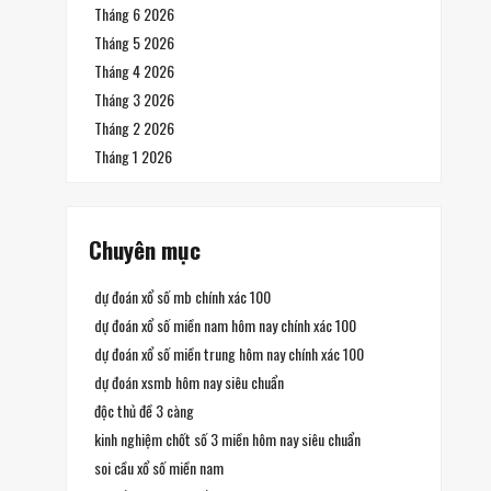
Tháng 6 2026
Tháng 5 2026
Tháng 4 2026
Tháng 3 2026
Tháng 2 2026
Tháng 1 2026
Chuyên mục
dự đoán xổ số mb chính xác 100
dự đoán xổ số miền nam hôm nay chính xác 100
dự đoán xổ số miền trung hôm nay chính xác 100
dự đoán xsmb hôm nay siêu chuẩn
độc thủ đề 3 càng
kinh nghiệm chốt số 3 miền hôm nay siêu chuẩn
soi cầu xổ số miền nam