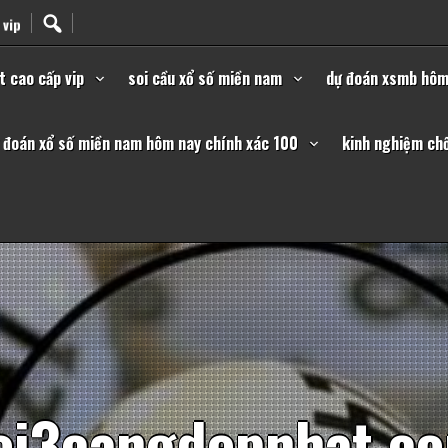
 vip
t cao cấp vip
soi cầu xổ số miền nam
dự đoán xsmb hôm
 đoán xổ số miền nam hôm nay chính xác 100
kinh nghiệm ch
o
i
3
c
a
n
g
d
e
p
n
h
a
t
.
c
o