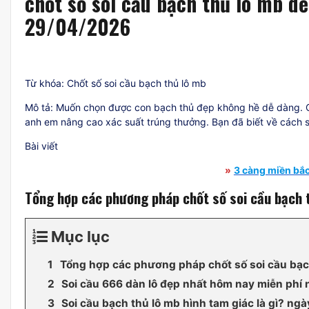
chốt số soi cầu bạch thủ lô mb d
29/04/2026
Từ khóa: Chốt số soi cầu bạch thủ lô mb
Mô tả: Muốn chọn được con bạch thủ đẹp không hề dễ dàng. Ch
anh em nâng cao xác suất trúng thưởng. Bạn đã biết về cách 
Bài viết
»
3 càng miền bắ
Tổng hợp các phương pháp chốt số soi cầu bạch
Mục lục
Tổng hợp các phương pháp chốt số soi cầu bạc
Soi cầu 666 dàn lô đẹp nhất hôm nay miễn phí
Soi cầu bạch thủ lô mb hình tam giác là gì? n