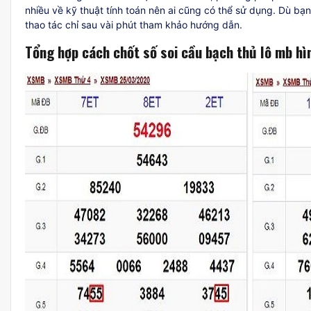
nhiều về kỹ thuật tính toán nên ai cũng có thể sử dụng. Dù bạ
thao tác chỉ sau vài phút tham khảo hướng dẫn.
Tổng hợp cách chốt số soi cầu bạch thủ lô mb 