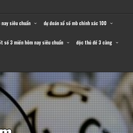
 nay siêu chuẩn
dự đoán xổ số mb chính xác 100
ốt số 3 miền hôm nay siêu chuẩn
độc thủ đề 3 càng
m