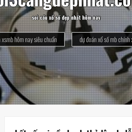
s
o
i
c
ầ
u
x
ổ
s
ố
đ
ẹ
p
n
h
ấ
t
h
ô
m
n
a
y
 xsmb hôm nay siêu chuẩn
dự đoán xổ số mb chính