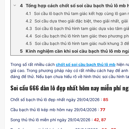
Tổng hợp cách chốt số soi cầu bạch thủ lô mb
Soi cầu lô bạch thủ tam giác kết hợp cùng lô ga
Soi cầu dựa theo giải đặc biệt, theo giải nhất, gi
Soi cầu lô bạch thủ hình tam giác dựa vào tâm g
Soi cầu bạch thủ lô hình tam giác theo phương 
Soi cầu bạch thủ lô hình tam giác nuôi khung 3 
Kinh nghiệm cần khi soi cầu bạch thủ lô mb n
Trong số rất nhiều cách
chốt số soi cầu bạch thủ lô mb
hiện n
giá cao. Trong phương pháp này có rất nhiều cách hay để anh 
đáng để thử. Nếu bạn chưa hiểu rõ về hình thức soi cầu hình t
Soi cầu 666 dàn lô đẹp nhất hôm nay miễn phí 
Chốt số bạch thủ lô đẹp nhất ngày 29/04/2026 :
85
Cầu bạch thủ lô kép mb hôm nay 29/04/2026 :
77
Song thủ thủ lô miễn phí ngày 29/04/2026 :
42, 87