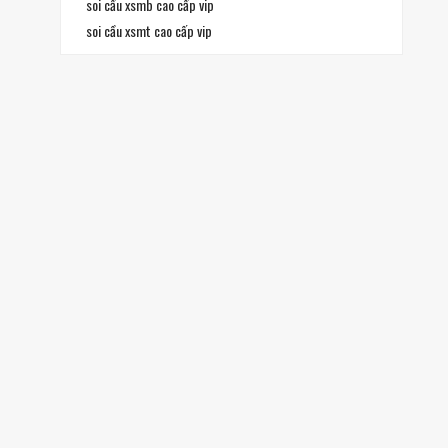
soi cầu xsmb cao cấp vip
soi cầu xsmt cao cấp vip