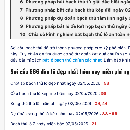
Phương pháp bắt bạch thủ từ giải đặc biệt ng
Phương pháp bắt cầu bạch thủ kép đôi ngày 
Phương pháp dự đoán bạch thủ tâm linh ngày
Phương pháp bắt lô đề kết hợp bạch thủ ngày
Chia sẻ kinh nghiệm bắt bạch thủ lô an toàn
Soi cầu bạch thủ đã trở thành phương pháp cực kỳ phổ biến.
này. Tuy nhiên để tìm được cơ sở dự đoán kết quả chuẩn xác 
đây bật mí cách
bắt lô bạch thủ chính xác nhất
. Đảm bảo khi 
Soi cầu 666 dàn lô đẹp nhất hôm nay miễn phí 
Chốt số bạch thủ lô đẹp nhất ngày 02/05/2026 :
53
Cầu bạch thủ lô kép mb hôm nay 02/05/2026 :
55
Song thủ thủ lô miễn phí ngày 02/05/2026 :
04, 44
Dự đoán song thủ lô kép hôm nay 02/05/2026 :
88 – 99
Bạch thủ lô 2 nháy miền bắc 02/05/2026 :
21