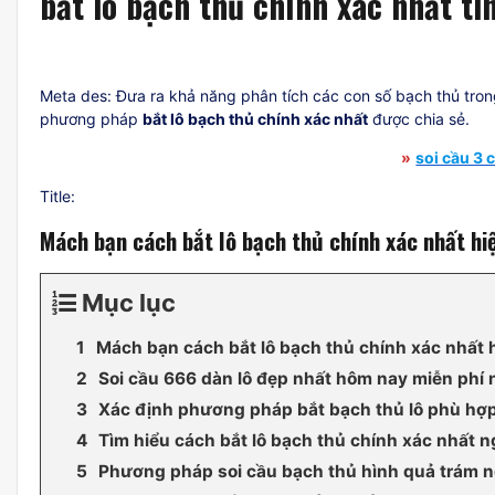
bắt lô bạch thủ chính xác nhất t
Meta des: Đưa ra khả năng phân tích các con số bạch thủ tro
phương pháp
bắt lô bạch thủ chính xác nhất
được chia sẻ.
»
soi cầu 3 
Title:
Mách bạn cách bắt lô bạch thủ chính xác nhất h
Mục lục
Mách bạn cách bắt lô bạch thủ chính xác nhất
Soi cầu 666 dàn lô đẹp nhất hôm nay miễn ph
Xác định phương pháp bắt bạch thủ lô phù h
Tìm hiểu cách bắt lô bạch thủ chính xác nhất
Phương pháp soi cầu bạch thủ hình quả trám