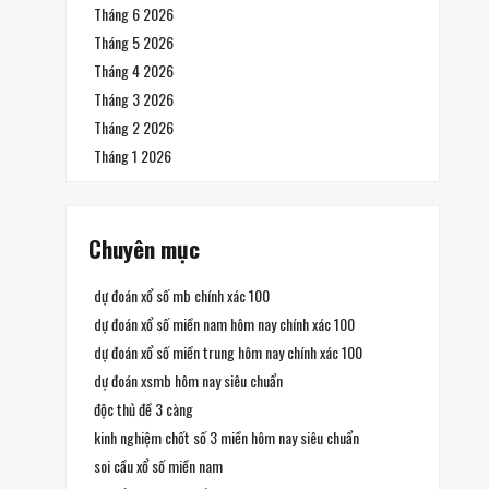
Tháng 6 2026
Tháng 5 2026
Tháng 4 2026
Tháng 3 2026
Tháng 2 2026
Tháng 1 2026
Chuyên mục
dự đoán xổ số mb chính xác 100
dự đoán xổ số miền nam hôm nay chính xác 100
dự đoán xổ số miền trung hôm nay chính xác 100
dự đoán xsmb hôm nay siêu chuẩn
độc thủ đề 3 càng
kinh nghiệm chốt số 3 miền hôm nay siêu chuẩn
soi cầu xổ số miền nam