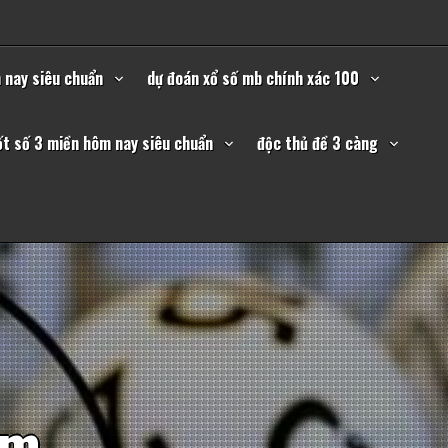
 nay siêu chuẩn
dự đoán xổ số mb chính xác 100
ốt số 3 miền hôm nay siêu chuẩn
độc thủ đề 3 càng
m