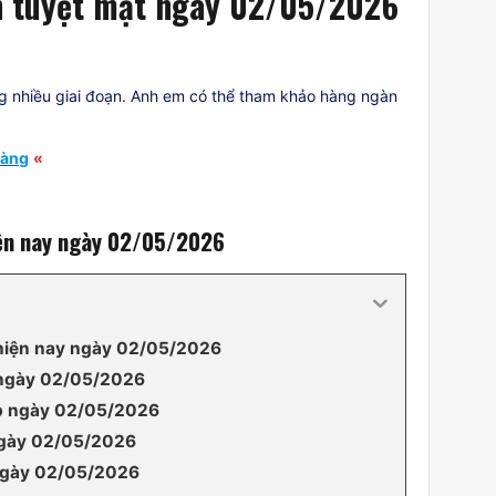
in tuyệt mật ngày 02/05/2026
ng nhiều giai đoạn. Anh em có thể tham khảo hàng ngàn
càng
«
iện nay ngày 02/05/2026
 hiện nay ngày 02/05/2026
í ngày 02/05/2026
ợp ngày 02/05/2026
 ngày 02/05/2026
 ngày 02/05/2026