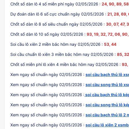
Chốt số dàn lô 4 số miễn phí ngày 02/05/2026 :
24, 90, 89, 58
Dự đoán dàn lô 6 số cực chuẩn ngày 02/05/2026 :
21, 28, 69,
Chốt số dàn lô 8 số siêu chuẩn ngày 02/05/2026 :
30, 07, 47, 
Chốt số dàn lô 10 số ngày 02/05/2026 :
93, 19, 32, 72, 06, 90
Soi cầu lô xiên 2 miền bắc hôm nay 02/05/2026 :
53, 44
Soi cầu chuẩn lô xiên 3 miền bắc hôm nay 02/05/2026 :
85, 32
Chốt số miễn phí lô xiên 4 miền bắc hôm nay 02/05/2026 :
93,
Xem ngay số chuẩn ngày 02/05/2026 :
soi cầu bạch thủ lô x
Xem ngay số chuẩn ngày 02/05/2026 :
soi cầu song thủ lô x
Xem ngay số chuẩn ngày 02/05/2026 :
soi cầu bạch thủ lô ké
Xem ngay số chuẩn ngày 02/05/2026 :
soi cầu song thủ lô k
Xem ngay số chuẩn ngày 02/05/2026 :
soi cầu bạch thủ lô 2
Xem ngay số chuẩn ngày 02/05/2026 :
soi cầu lô xiên 2 xsmb