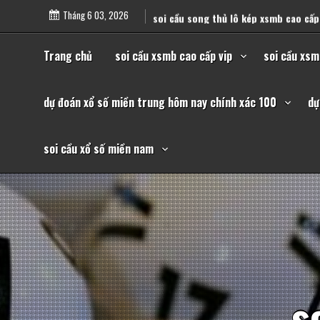
Skip
Tháng 6 03, 2026
to
soi cầu bạch thủ lô xsmb cao cấp vip
content
soi cầu song thủ lô kép xsmb cao cấp
Trang chủ
soi cầu xsmb cao cấp vip
soi cầu xsm
soi cầu lô xiên 2 xsmb cao cấp vip
soi cầu song thủ đề xsmb cao cấp vip
dự đoán xổ số miền trung hôm nay chính xác 100
dự
soi cầu xổ số miền nam
s