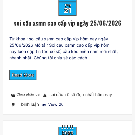
là
Th3
trúng
21
ngày
25/06/2026
soi cầu xsmn cao cấp vip ngày 25/06/2026
Từ khóa : soi cầu xsmn cao cấp vip hôm nay ngày
25/06/2026 Mô tả : Soi cầu xsmn cao cấp vip hôm
nay luôn cập tin tức xổ số, cầu kèo miền nam mới nhất,
nhanh nhất .Chúng tôi chia sẻ các cách
Read More
soi cầu xổ số đẹp nhất hôm nay
Chưa phân loại
1 bình luận
View 26
ở
soi
cầu
xsmn
cao
cấp
vip
ngày
2026
25/06/2026