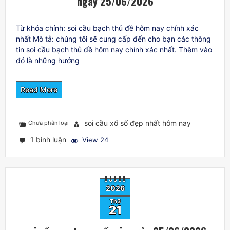
ngày 25/06/2026
Từ khóa chính: soi cầu bạch thủ đề hôm nay chính xác
nhất Mô tả: chúng tôi sẽ cung cấp đến cho bạn các thông
tin soi cầu bạch thủ đề hôm nay chính xác nhất. Thêm vào
đó là những hướng
Read More
soi cầu xổ số đẹp nhất hôm nay
Chưa phân loại
1 bình luận
View 24
ở
soi
cầu
bạch
thủ
đề
hôm
nay
2026
chính
xác
Th3
nhất
21
ngày
25/06/2026