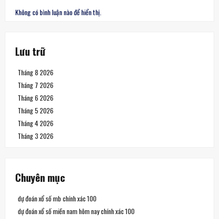
Không có bình luận nào để hiển thị.
Lưu trữ
Tháng 8 2026
Tháng 7 2026
Tháng 6 2026
Tháng 5 2026
Tháng 4 2026
Tháng 3 2026
Chuyên mục
dự đoán xổ số mb chính xác 100
dự đoán xổ số miền nam hôm nay chính xác 100