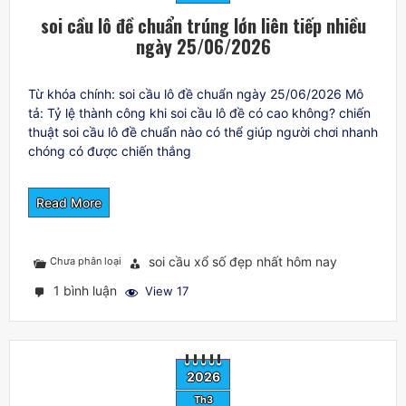
25/06/2026
soi cầu lô đề chuẩn trúng lớn liên tiếp nhiều
ngày 25/06/2026
Từ khóa chính: soi cầu lô đề chuẩn ngày 25/06/2026 Mô
tả: Tỷ lệ thành công khi soi cầu lô đề có cao không? chiến
thuật soi cầu lô đề chuẩn nào có thể giúp người chơi nhanh
chóng có được chiến thắng
Read More
soi cầu xổ số đẹp nhất hôm nay
Chưa phân loại
1 bình luận
View 17
ở
soi
cầu
lô
đề
chuẩn
trúng
lớn
2026
liên
tiếp
Th3
nhiều